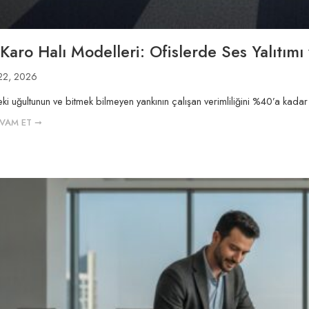
 Karo Halı Modelleri: Ofislerde Ses Yalıtım
22, 2026
eki uğultunun ve bitmek bilmeyen yankının çalışan verimliliğini %40’a kad
VAM ET ➞