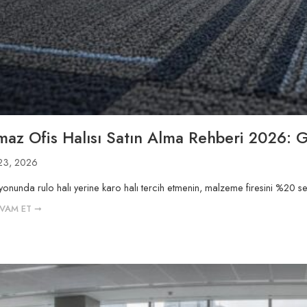
maz Ofis Halısı Satın Alma Rehberi 2026: G
23, 2026
onunda rulo halı yerine karo halı tercih etmenin, malzeme firesini %20 s
VAM ET ➞