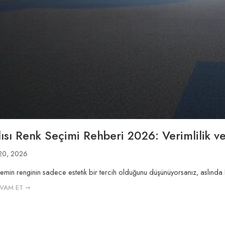
lısı Renk Seçimi Rehberi 2026: Verimlilik ve
20, 2026
zemin renginin sadece estetik bir tercih olduğunu düşünüyorsanız, aslında he
VAM ET ➞