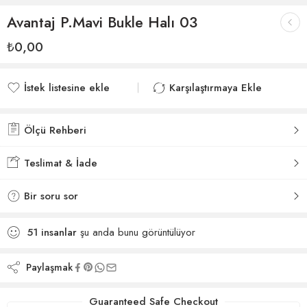
Avantaj P.Mavi Bukle Halı 03
₺
0,00
İstek listesine ekle
Karşılaştırmaya Ekle
İstek listesine eklendi
Karşılaştırmaya eklendi
Ölçü Rehberi
Teslimat & İade
Bir soru sor
51
insanlar
şu anda bunu görüntülüyor
Paylaşmak
Guaranteed Safe Checkout