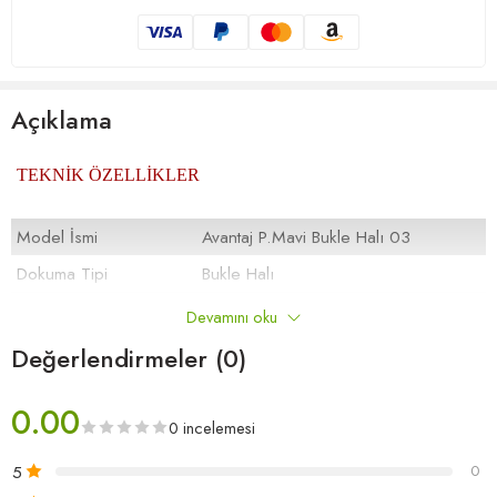
Açıklama
TEKNİK ÖZELLİKLER
Model İsmi
Avantaj P.Mavi Bukle Halı 03
Dokuma Tipi
Bukle Halı
İplik Türü
PP BCF
Devamını oku
Toplam Yükseklik
5,5 mm
Değerlendirmeler (0)
1.270 gr/m2
Toplam Ağırlık /
Metrekare
0.00
0 incelemesi
Sırt Kaplama
Keçe Taban
5
0
400 cm.