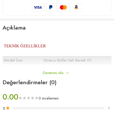
Açıklama
TEKNİK ÖZELLİKLER
Model İsmi
Dinarsu Bukle Halı Benek 01
Dokuma Tipi
Bukle Halı
Devamını oku
%80PP %20Pa
Değerlendirmeler (0)
İplik Türü
0.00
5.5 mm. (± %5)
0 incelemesi
Toplam Yükseklik
5
0