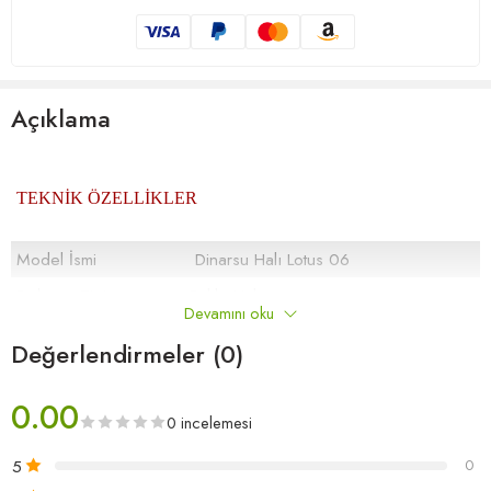
Açıklama
TEKNİK ÖZELLİKLER
Model İsmi
Dinarsu Halı Lotus 06
Dokuma Tipi
Bukle Halı
Devamını oku
İplik Türü
%100 Polipropilen
Değerlendirmeler (0)
8 (± %5) mm.
Toplam Yükseklik
0.00
0 incelemesi
1.170 (± %5) gr/m2
Toplam Ağırlık /
5
0
Metrekare