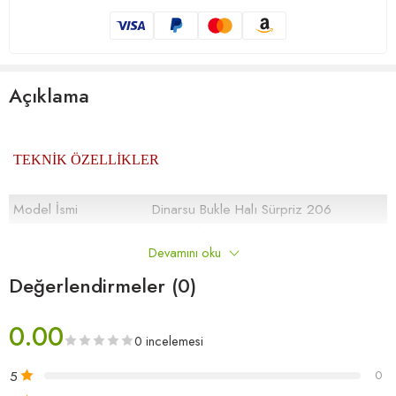
Açıklama
TEKNİK ÖZELLİKLER
Model İsmi
Dinarsu Bukle Halı Sürpriz 206
Dokuma Tipi
Bukle Halı
Devamını oku
İplik Türü
%100 Polyamide
Değerlendirmeler (0)
5.5 mm. (± %5)
Toplam Yükseklik
0.00
0 incelemesi
1.100 (± %5) gr/m2
Toplam Ağırlık /
5
0
Metrekare