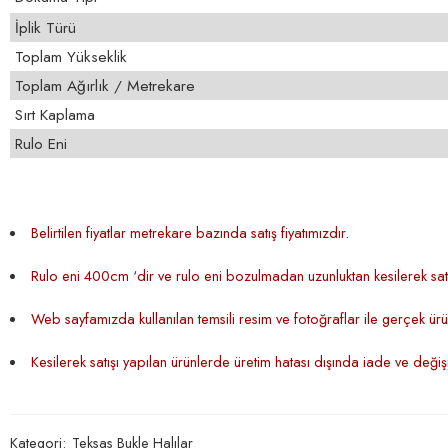
İplik Türü
Toplam Yükseklik
Toplam Ağırlık / Metrekare
Sırt Kaplama
Rulo Eni
Belirtilen fiyatlar metrekare bazında satış fiyatımızdır.
Rulo eni 400cm ‘dir ve rulo eni bozulmadan uzunluktan kesilerek satı
Web sayfamızda kullanılan temsili resim ve fotoğraflar ile gerçek ürün 
Kesilerek satışı yapılan ürünlerde üretim hatası dışında iade ve deği
Kategori:
Teksas Bukle Halılar