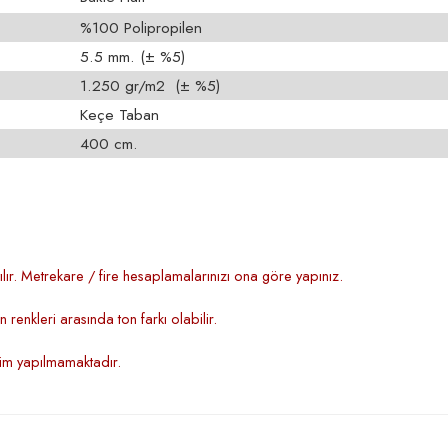
%100 Polipropilen
5.5 mm. (± %5)
1.250 gr/m2 (± %5)
Keçe Taban
400 cm.
lır. Metrekare / fire hesaplamalarınızı ona göre yapınız.
renkleri arasında ton farkı olabilir.
şim yapılmamaktadır.