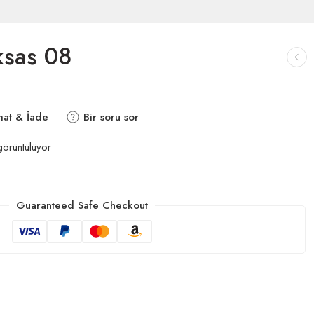
ksas 08
mat & İade
Bir soru sor
örüntülüyor
Guaranteed Safe Checkout