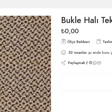
Bukle Halı Te
₺
0,00
Ölçü Rehberi
Tesli
52
insanlar
şu anda bunu g
Paylaşmak