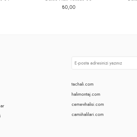
₺
0,00
tachali.com
halimontaj.com
cemevihalisi.com
lar
camiihalilari.com
i