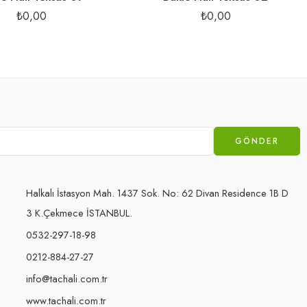
₺
0,00
₺
0,00
Halkalı İstasyon Mah. 1437 Sok. No: 62 Divan Residence 1B D
3 K.Çekmece İSTANBUL.
0532-297-18-98
0212-884-27-27
info@tachali.com.tr
www.tachali.com.tr