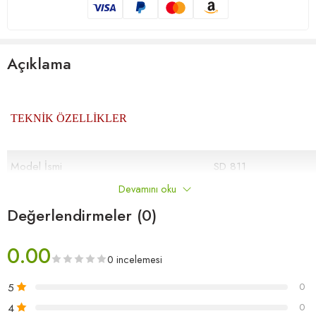
Açıklama
TEKNİK ÖZELLİKLER
Model İsmi
SD 811
Devamını oku
Dokuma Tipi
İğneleme
Değerlendirmeler (0)
İplik Türü
Polyamid
0.00
Toplam Ağırlık / Metrekare
4.200 gr/m2 (± %5)
0 incelemesi
Toplam Yükseklık
7.0 mm (± %5)
5
0
4
0
Sırt Kaplama
PD Taban