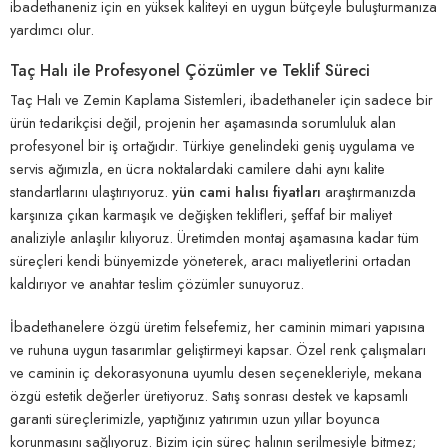
ibadethaneniz için en yüksek kaliteyi en uygun bütçeyle buluşturmanıza
yardımcı olur.
Taç Halı ile Profesyonel Çözümler ve Teklif Süreci
Taç Halı ve Zemin Kaplama Sistemleri, ibadethaneler için sadece bir
ürün tedarikçisi değil, projenin her aşamasında sorumluluk alan
profesyonel bir iş ortağıdır. Türkiye genelindeki geniş uygulama ve
servis ağımızla, en ücra noktalardaki camilere dahi aynı kalite
standartlarını ulaştırıyoruz.
yün cami halısı fiyatları
araştırmanızda
karşınıza çıkan karmaşık ve değişken teklifleri, şeffaf bir maliyet
analiziyle anlaşılır kılıyoruz. Üretimden montaj aşamasına kadar tüm
süreçleri kendi bünyemizde yöneterek, aracı maliyetlerini ortadan
kaldırıyor ve anahtar teslim çözümler sunuyoruz.
İbadethanelere özgü üretim felsefemiz, her caminin mimari yapısına
ve ruhuna uygun tasarımlar geliştirmeyi kapsar. Özel renk çalışmaları
ve caminin iç dekorasyonuna uyumlu desen seçenekleriyle, mekana
özgü estetik değerler üretiyoruz. Satış sonrası destek ve kapsamlı
garanti süreçlerimizle, yaptığınız yatırımın uzun yıllar boyunca
korunmasını sağlıyoruz. Bizim için süreç halının serilmesiyle bitmez;