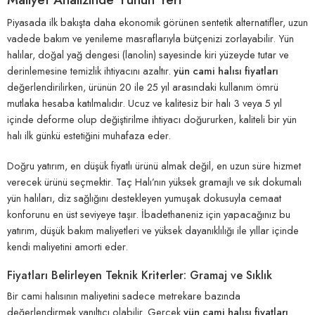
Piyasada ilk bakışta daha ekonomik görünen sentetik alternatifler, uzun
vadede bakım ve yenileme masraflarıyla bütçenizi zorlayabilir. Yün
halılar, doğal yağ dengesi (lanolin) sayesinde kiri yüzeyde tutar ve
derinlemesine temizlik ihtiyacını azaltır.
yün cami halısı fiyatları
değerlendirilirken, ürünün 20 ile 25 yıl arasındaki kullanım ömrü
mutlaka hesaba katılmalıdır. Ucuz ve kalitesiz bir halı 3 veya 5 yıl
içinde deforme olup değiştirilme ihtiyacı doğururken, kaliteli bir yün
halı ilk günkü estetiğini muhafaza eder.
Doğru yatırım, en düşük fiyatlı ürünü almak değil, en uzun süre hizmet
verecek ürünü seçmektir. Taç Halı’nın yüksek gramajlı ve sık dokumalı
yün halıları, diz sağlığını destekleyen yumuşak dokusuyla cemaat
konforunu en üst seviyeye taşır. İbadethaneniz için yapacağınız bu
yatırım, düşük bakım maliyetleri ve yüksek dayanıklılığı ile yıllar içinde
kendi maliyetini amorti eder.
Fiyatları Belirleyen Teknik Kriterler: Gramaj ve Sıklık
Bir cami halısının maliyetini sadece metrekare bazında
değerlendirmek yanıltıcı olabilir. Gerçek
yün cami halısı fiyatları