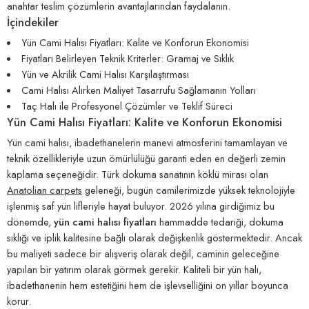
anahtar teslim çözümlerin avantajlarından faydalanın.
İçindekiler
Yün Cami Halısı Fiyatları: Kalite ve Konforun Ekonomisi
Fiyatları Belirleyen Teknik Kriterler: Gramaj ve Sıklık
Yün ve Akrilik Cami Halısı Karşılaştırması
Cami Halısı Alırken Maliyet Tasarrufu Sağlamanın Yolları
Taç Halı ile Profesyonel Çözümler ve Teklif Süreci
Yün Cami Halısı Fiyatları: Kalite ve Konforun Ekonomisi
Yün cami halısı, ibadethanelerin manevi atmosferini tamamlayan ve
teknik özellikleriyle uzun ömürlülüğü garanti eden en değerli zemin
kaplama seçeneğidir. Türk dokuma sanatının köklü mirası olan
Anatolian carpets
geleneği, bugün camilerimizde yüksek teknolojiyle
işlenmiş saf yün lifleriyle hayat buluyor. 2026 yılına girdiğimiz bu
dönemde,
yün cami halısı fiyatları
hammadde tedariği, dokuma
sıklığı ve iplik kalitesine bağlı olarak değişkenlik göstermektedir. Ancak
bu maliyeti sadece bir alışveriş olarak değil, caminin geleceğine
yapılan bir yatırım olarak görmek gerekir. Kaliteli bir yün halı,
ibadethanenin hem estetiğini hem de işlevselliğini on yıllar boyunca
korur.