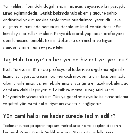
Yün halılar, liflerindeki doğal lanolin tabakası sayesinde kiri yüzeyde
tutma eğilimindedir. Günlük bakımda yüksek emiş gücüne sahip
endüstriyel vakum makineleriyle tozun arındırılması yeterlidir. Leke
oluşması durumunda hemen müdahale edilmeli ve yün dostu nötr
temizleyiciler kullanılmalıdır. Periyodik olarak yapılacak profesyonel
derinlemesine temizlik, halının dokusunu canlandırır ve hijyen
standartlarını en üst seviyede tutar.
Taç Halı Türkiye’nin her yerine hizmet veriyor mu?
Evet, Türkiye’nin 81 ilinde profesyonel tedarik ve uygulama ağımızla
hizmet sunuyoruz. Gaziantep merkezli modern üretim tesislerimizden
çıkan ürünlerimizi, uzman ekiplerimiz aracılığıyla en uzak noktalardaki
camilere dahi ulaştırıyoruz. Lojistik ve montaj süreçlerini kendi
bünyemizde yöneterek tüm Türkiye genelinde aynı kalite standartlarını
ve şeffaf
yün cami halısı fiyatları
avantajını sağlıyoruz.
Yün cami halısı ne kadar sürede teslim edilir?
Teslimat süresi projenin toplam metrekaresine ve seçilen desenin
karmaşıklığına göre değişiklik gösterir. Standart modellerimiz