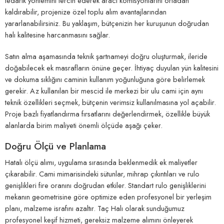
tedarik yöntemini tercih ederek aracı komisyonlarını ortadan
kaldırabilir, projenize özel toplu alım avantajlarından
yararlanabilirsiniz. Bu yaklaşım, bütçenizin her kuruşunun doğrudan
halı kalitesine harcanmasını sağlar.
Satın alma aşamasında teknik şartnameyi doğru oluşturmak, ileride
doğabilecek ek masrafların önüne geçer. İhtiyaç duyulan yün kalitesini
ve dokuma sıklığını caminin kullanım yoğunluğuna göre belirlemek
gerekir. Az kullanılan bir mescid ile merkezi bir ulu cami için aynı
teknik özellikleri seçmek, bütçenin verimsiz kullanılmasına yol açabilir.
Proje bazlı fiyatlandırma fırsatlarını değerlendirmek, özellikle büyük
alanlarda birim maliyeti önemli ölçüde aşağı çeker.
Doğru Ölçü ve Planlama
Hatalı ölçü alımı, uygulama sırasında beklenmedik ek maliyetler
çıkarabilir. Cami mimarisindeki sütunlar, mihrap çıkıntıları ve rulo
genişlikleri fire oranını doğrudan etkiler. Standart rulo genişliklerini
mekanın geometrisine göre optimize eden profesyonel bir yerleşim
planı, malzeme israfını azaltır. Taç Halı olarak sunduğumuz
profesyonel keşif hizmeti, gereksiz malzeme alımını önleyerek