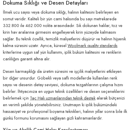
Dokuma Sıklığı ve Desen Detayları
İlmek ucu sayısı veya dokuma sıklığı, halının kalitesini belirleyen en
somut veridir. Kaliteli bir yün cami halısında bu sayı metrekarede
332.800 ile 462.000 nokta arasındadır. Sık dokunan halılar, toz ve
kirin hav aralarına girmesini engelleyerek kirin yüzeyde kalmasını
sağlar. Bu teknik özellik, temizlik maliyetlerini düşürür ve halının hijyenik
kalma süresini uzatır. Ayrıca, küresel
Woolmark quality standards
kriterlerine uygun saf yün kullanımı, iplik büküm kalitesini ve renklerin
canlılığını garanti altına alır.
Desen karmaşıklığı da üretim süresini ve işçilik maliyetlerini etkileyen
bir diğer unsurdur. Göbekli veya saflı modellerde kullanılan renk
sayısı ve desenin detay seviyesi, dokuma tezgahlarının çalışma hızını
belirler. İhtiyacınıza en uygun teknik özellikleri ve desen seçeneklerini
belirlemek için
Taç Halı uzmanlarından teknik destek
alarak bütçenizi
en verimli şekilde yönetebilirsiniz. Unutmayın ki iplik bükümündeki
hassasiyet ve profesyonel boyama teknikleri, halının yıllar sonra bile ilk
günkü formunu korumasını sağlayan gizli kahramanlardır.
Yün ve Akrilik Cami Halısı Karşılaştırması