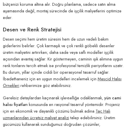
bütçenizi koruma altına alır. Doğru planlama, sadece satın alma
aşamasında değil, montaj sürecinde de işçilik maliyetlerini optimize
eder.
Desen ve Renk Stratejisi
Desen seçimi hem üretim süresini hem de uzun vadeli bakım
giderlerini belirler. Çok karmaşık ve çok renkli göbekli desenler
üretim maliyetini artırırken; daha sade veya saflı modeller işçilik
açısından avantaj sağlar. Kir göstermeyen, caminin ışık alımına uygun
renk tonlarını tercih etmek ise profesyonel temizlik periyotlarını uzatır.
Bu durum, yıllar içinde ciddi bir operasyonel tasarruf sağlar.
İbadethaneniz için en uygun modelleri incelemek için
Mescid Halısı
Örnekleri
rehberimize göz atabilirsiniz.
Gereksiz detaylardan kaçınarak işlevselliğe odaklanmak,
yün cami
halısı fiyatları
konusunda en rasyonel tasarruf yöntemidir. Projeniz
için en ekonomik ve dayanıklı çözümü bulmak adına
Taç Halı
uzmanlarından ücretsiz maliyet analizi
talep edebilirsiniz. Üretim
gücümüzü kullanarak sunduğumuz doğrudan çözümler,