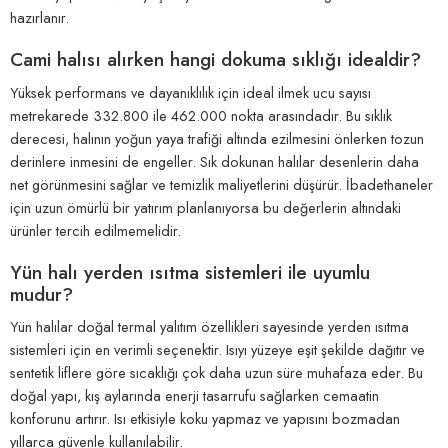
hazırlanır.
Cami halısı alırken hangi dokuma sıklığı idealdir?
Yüksek performans ve dayanıklılık için ideal ilmek ucu sayısı
metrekarede 332.800 ile 462.000 nokta arasındadır. Bu sıklık
derecesi, halının yoğun yaya trafiği altında ezilmesini önlerken tozun
derinlere inmesini de engeller. Sık dokunan halılar desenlerin daha
net görünmesini sağlar ve temizlik maliyetlerini düşürür. İbadethaneler
için uzun ömürlü bir yatırım planlanıyorsa bu değerlerin altındaki
ürünler tercih edilmemelidir.
Yün halı yerden ısıtma sistemleri ile uyumlu
mudur?
Yün halılar doğal termal yalıtım özellikleri sayesinde yerden ısıtma
sistemleri için en verimli seçenektir. Isıyı yüzeye eşit şekilde dağıtır ve
sentetik liflere göre sıcaklığı çok daha uzun süre muhafaza eder. Bu
doğal yapı, kış aylarında enerji tasarrufu sağlarken cemaatin
konforunu artırır. Isı etkisiyle koku yapmaz ve yapısını bozmadan
yıllarca güvenle kullanılabilir.