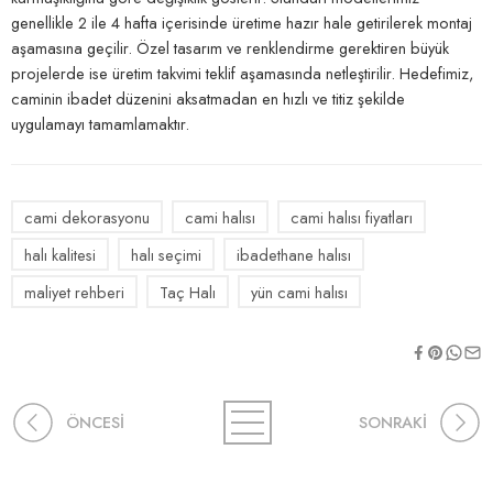
genellikle 2 ile 4 hafta içerisinde üretime hazır hale getirilerek montaj
aşamasına geçilir. Özel tasarım ve renklendirme gerektiren büyük
projelerde ise üretim takvimi teklif aşamasında netleştirilir. Hedefimiz,
caminin ibadet düzenini aksatmadan en hızlı ve titiz şekilde
uygulamayı tamamlamaktır.
cami dekorasyonu
cami halısı
cami halısı fiyatları
halı kalitesi
halı seçimi
ibadethane halısı
maliyet rehberi
Taç Halı
yün cami halısı
ÖNCESİ
SONRAKİ