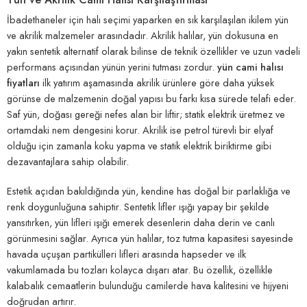
İbadethaneler için halı seçimi yaparken en sık karşılaşılan ikilem yün
ve akrilik malzemeler arasındadır. Akrilik halılar, yün dokusuna en
yakın sentetik alternatif olarak bilinse de teknik özellikler ve uzun vadeli
performans açısından yünün yerini tutması zordur.
yün cami halısı
fiyatları
ilk yatırım aşamasında akrilik ürünlere göre daha yüksek
görünse de malzemenin doğal yapısı bu farkı kısa sürede telafi eder.
Saf yün, doğası gereği nefes alan bir liftir; statik elektrik üretmez ve
ortamdaki nem dengesini korur. Akrilik ise petrol türevli bir elyaf
olduğu için zamanla koku yapma ve statik elektrik biriktirme gibi
dezavantajlara sahip olabilir.
Estetik açıdan bakıldığında yün, kendine has doğal bir parlaklığa ve
renk doygunluğuna sahiptir. Sentetik lifler ışığı yapay bir şekilde
yansıtırken, yün lifleri ışığı emerek desenlerin daha derin ve canlı
görünmesini sağlar. Ayrıca yün halılar, toz tutma kapasitesi sayesinde
havada uçuşan partikülleri lifleri arasında hapseder ve ilk
vakumlamada bu tozları kolayca dışarı atar. Bu özellik, özellikle
kalabalık cemaatlerin bulunduğu camilerde hava kalitesini ve hijyeni
doğrudan artırır.