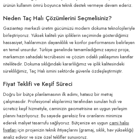
ürünün kullanım ömrü boyunca teknik destek vermeye devam ederiz.
Neden Taç Halı Çözümlerini Seçmelisiniz?
Gaziantep merkezli üretim gücümüzü modern dokuma teknolojileriyle
birleştiriyoruz. Yüksek kaliteli yün ipliklerin seçiminde gösterdiğimiz
hassasiyet, halılarımızın dayanıklılık ve konfor performansını belirleyen
en temel unsurdur. Türkiye genelinde tamamladığımız sayısız proje,
markamızın sahadaki tecrübesini ve çözüm odaklı yaklaşımını kanıtlar
niteliktedir. Dokuma sıklığındaki kararlılığımız ve iplik kalitesindeki
sürekliliğimiz, Taç Halı ismini sektörde güvenle özdeşleştirmiştir.
Fiyat Teklifi ve Keşif Süreci
Doğru bir bütçe planlamasının ilk adımı, hatasız bir metraj
çalışmasıdır. Profesyonel ekiplerimiz tarafından sunulan hızlı ve
ücretsiz keşif hizmetiyle, caminizin geometrisine en uygun yerleşim
planını hazırlıyoruz. Bu sayede gereksiz fire oranlarını minimize
ederek maliyet tasarrufu sağlıyoruz. Bütçenize en uygun
cami halısı
fiyatları
için projenizin teknik ihtiyaçlarını (gramaj, sıklık, hav yüksekliği)
analiz ediyor ve size özel teklifler sunuyoruz.