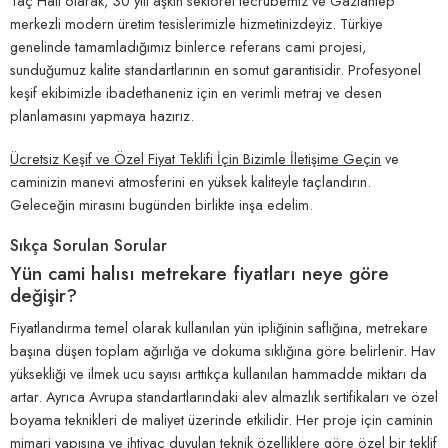
Taç Halı olarak, 30 yılı aşkın sektörel tecrübemiz ve Gaziantep
merkezli modern üretim tesislerimizle hizmetinizdeyiz. Türkiye
genelinde tamamladığımız binlerce referans cami projesi,
sunduğumuz kalite standartlarının en somut garantisidir. Profesyonel
keşif ekibimizle ibadethaneniz için en verimli metraj ve desen
planlamasını yapmaya hazırız.
Ücretsiz Keşif ve Özel Fiyat Teklifi İçin Bizimle İletişime Geçin
ve
caminizin manevi atmosferini en yüksek kaliteyle taçlandırın.
Geleceğin mirasını bugünden birlikte inşa edelim.
Sıkça Sorulan Sorular
Yün cami halısı metrekare fiyatları neye göre
değişir?
Fiyatlandırma temel olarak kullanılan yün ipliğinin saflığına, metrekare
başına düşen toplam ağırlığa ve dokuma sıklığına göre belirlenir. Hav
yüksekliği ve ilmek ucu sayısı arttıkça kullanılan hammadde miktarı da
artar. Ayrıca Avrupa standartlarındaki alev almazlık sertifikaları ve özel
boyama teknikleri de maliyet üzerinde etkilidir. Her proje için caminin
mimari yapısına ve ihtiyaç duyulan teknik özelliklere göre özel bir teklif