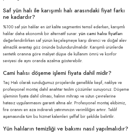
Saf yün halı ile karışımlı halı arasındaki fiyat farkı
ne kadardır?
%100 saf yün halılar en üst kalite segmentini temsil ederken, karışımlı
halılar daha ekonomik bir alternatif sunar.
yün cami halısı fiyatları
değerlendirilirken saf yünün keçeleşmeye karşı direnci ve doğal alev
almazlık avantajı göz önünde bulundurulmalıdır. Karışımlı ürünlerde
sentetik oranına göre maliyet düşse de kullanım ömrü ve konfor
seviyesi de aynı oranda azalma gösterebilir.
Cami halısı döşeme işlemi fiyata dahil midir?
Taç Halı olarak sunduğumuz projelerde genellikle keşif, nakliye ve
profesyonel montaj dahil anahtar teslim çözümler sunuyoruz. Döşeme
işleminin fiyata dahil olması, halının mihrap ve sütun çevrelerine
hatasız uygulanmasını garanti altına alır. Profesyonel montaj ekibimiz,
fire oranını en aza indirerek yatırımınızın verimliliğini artırır. Teklif
aşamasında tüm bu hizmet kalemleri şeffaf bir şekilde belirtilir.
Yün halıların temizliği ve bakımı nasıl yapılmalıdır?