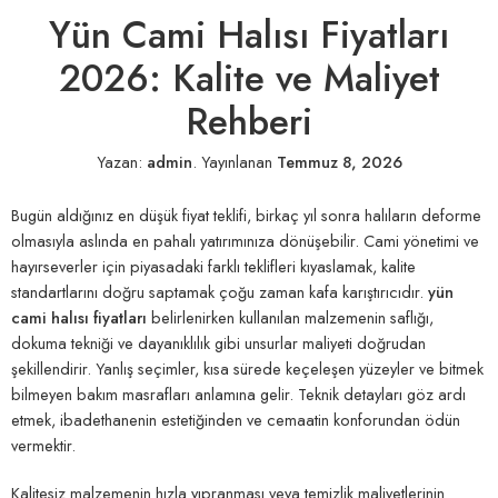
Yün Cami Halısı Fiyatları
2026: Kalite ve Maliyet
Rehberi
Yazan:
admin
.
Yayınlanan
Temmuz 8, 2026
Bugün aldığınız en düşük fiyat teklifi, birkaç yıl sonra halıların deforme
olmasıyla aslında en pahalı yatırımınıza dönüşebilir. Cami yönetimi ve
hayırseverler için piyasadaki farklı teklifleri kıyaslamak, kalite
standartlarını doğru saptamak çoğu zaman kafa karıştırıcıdır.
yün
cami halısı fiyatları
belirlenirken kullanılan malzemenin saflığı,
dokuma tekniği ve dayanıklılık gibi unsurlar maliyeti doğrudan
şekillendirir. Yanlış seçimler, kısa sürede keçeleşen yüzeyler ve bitmek
bilmeyen bakım masrafları anlamına gelir. Teknik detayları göz ardı
etmek, ibadethanenin estetiğinden ve cemaatin konforundan ödün
vermektir.
Kalitesiz malzemenin hızla yıpranması veya temizlik maliyetlerinin