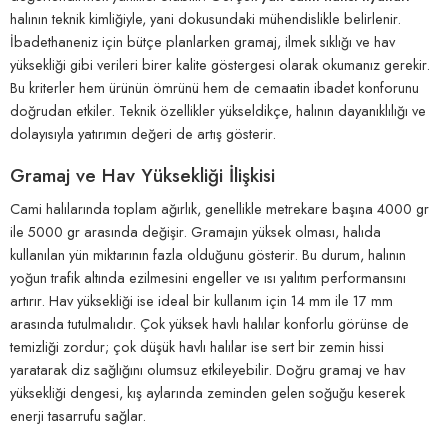
halının teknik kimliğiyle, yani dokusundaki mühendislikle belirlenir.
İbadethaneniz için bütçe planlarken gramaj, ilmek sıklığı ve hav
yüksekliği gibi verileri birer kalite göstergesi olarak okumanız gerekir.
Bu kriterler hem ürünün ömrünü hem de cemaatin ibadet konforunu
doğrudan etkiler. Teknik özellikler yükseldikçe, halının dayanıklılığı ve
dolayısıyla yatırımın değeri de artış gösterir.
Gramaj ve Hav Yüksekliği İlişkisi
Cami halılarında toplam ağırlık, genellikle metrekare başına 4000 gr
ile 5000 gr arasında değişir. Gramajın yüksek olması, halıda
kullanılan yün miktarının fazla olduğunu gösterir. Bu durum, halının
yoğun trafik altında ezilmesini engeller ve ısı yalıtım performansını
artırır. Hav yüksekliği ise ideal bir kullanım için 14 mm ile 17 mm
arasında tutulmalıdır. Çok yüksek havlı halılar konforlu görünse de
temizliği zordur; çok düşük havlı halılar ise sert bir zemin hissi
yaratarak diz sağlığını olumsuz etkileyebilir. Doğru gramaj ve hav
yüksekliği dengesi, kış aylarında zeminden gelen soğuğu keserek
enerji tasarrufu sağlar.