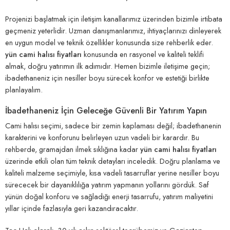
Projenizi başlatmak için iletişim kanallarımız üzerinden bizimle irtibata
geçmeniz yeterlidir. Uzman danışmanlarımız, ihtiyaçlarınızı dinleyerek
en uygun model ve teknik özellikler konusunda size rehberlik eder.
yün cami halısı fiyatları
konusunda en rasyonel ve kaliteli teklifi
almak, doğru yatırımın ilk adımıdır. Hemen bizimle iletişime geçin;
ibadethaneniz için nesiller boyu sürecek konfor ve estetiği birlikte
planlayalım.
İbadethaneniz İçin Geleceğe Güvenli Bir Yatırım Yapın
Cami halısı seçimi, sadece bir zemin kaplaması değil; ibadethanenin
karakterini ve konforunu belirleyen uzun vadeli bir karardır. Bu
rehberde, gramajdan ilmek sıklığına kadar
yün cami halısı fiyatları
üzerinde etkili olan tüm teknik detayları inceledik. Doğru planlama ve
kaliteli malzeme seçimiyle, kısa vadeli tasarruflar yerine nesiller boyu
sürececek bir dayanıklılığa yatırım yapmanın yollarını gördük. Saf
yünün doğal konforu ve sağladığı enerji tasarrufu, yatırım maliyetini
yıllar içinde fazlasıyla geri kazandıracaktır.