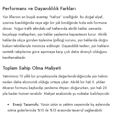
Performans ve Dayanıklılık Farkları
Yün liflerinin en büyük avantajı “hafıza” özelliğidir. Bu doğal elyaf,
üzerine basıldığında veya ağır bir yük bindiğinde hızla eski formuna
döner. Yoğun trafik altındaki saf hatlarında akrilik halılar zamanla
keçeleşip matlaşırken, yün halılar yaylanma kapasitesini korur. Akrilik
halılarda sıkça görülen tüylenme (pilling) sorunu, yün halılarda doğru
büküm teknikleriyle minimize edilmiştir. Dayanıklılık testleri, yün halıların
sentetik rakiplerine göre aşınmaya karşı çok daha dirençli olduğunu
kanıtlamaktadır.
Toplam Sahip Olma Maliyeti
Yatırımınızı 10 yıllık bir projeksiyonla değerlendirdiğinizde yün halının
neden daha ekonomik olduğu ortaya çıkar. Akrilik bir halı 5. yıldan
itibaren formunu kaybedip yenileme ihtiyacı doğururken, yün halı 20
yıla kadar hizmet verebilir. Maliyet analizinde şu noktalar belirleyicidir:
Enerji Tasarrufu:
Yünün üstün ısı yalıtımı sayesinde kış aylarında
ısıtma giderlerinde %10 ile %15 arasında tasarruf sağlanabilir.