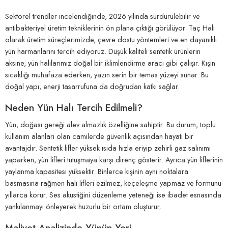
Sektörel trendler incelendiğinde, 2026 yılında sürdürülebilir ve
antibakteriyel üretim tekniklerinin ön plana çıktığı görülüyor. Taç Halı
olarak üretim süreçlerimizde, çevre dostu yöntemleri ve en dayanıklı
yün harmanlarını tercih ediyoruz. Düşük kaliteli sentetik ürünlerin
aksine, yün halılarımız doğal bir iklimlendirme aracı gibi çalışır. Kışın
sıcaklığı muhafaza ederken, yazın serin bir temas yüzeyi sunar. Bu
doğal yapı, enerji tasarrufuna da doğrudan katkı sağlar.
Neden Yün Halı Tercih Edilmeli?
Yün, doğası gereği alev almazlık özelliğine sahiptir. Bu durum, toplu
kullanım alanları olan camilerde güvenlik açısından hayati bir
avantajdır. Sentetik lifler yüksek ısıda hızla eriyip zehirli gaz salınımı
yaparken, yün lifleri tutuşmaya karşı direnç gösterir. Ayrıca yün liflerinin
yaylanma kapasitesi yüksektir. Binlerce kişinin aynı noktalara
basmasına rağmen halı lifleri ezilmez, keçeleşme yapmaz ve formunu
yıllarca korur. Ses akustiğini düzenleme yeteneği ise ibadet esnasında
yankılanmayı önleyerek huzurlu bir ortam oluşturur.
Maliyet Analizinde Yünün Yeri