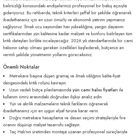
belirsizliği konusundaki endişelerinizi profesyonel bir bakış açısıyla
gideriyoruz. Bu rehberde, teknik kriterleri şeffaf bir şekilde öğrenerek
ibadethaneniz için en uzun ömürlü ve ekonomik yatırımı yapmanızı
sağlıyoruz. İlmek ucu sayısından hav yüksekliğine, yangın dayanım
sertifikalarından yün kalitesine kadar maliyeti ve konforu belirleyen tüm
kritik detayları birlikte inceleyeceğiz. 2026 yılı standartlarında bir cami
halısının sahip olması gereken özellikleri keşfederek, bütçenizi en
verimli şekilde yönetmenin yollarını göreceksiniz.
Önemli Noktalar
Metrekare başına düşen gramaj ve ilmek sıklığının kalite-fiyat
dengesindeki kritik rolünü kavrayın.
Uzun vadeli bütçe planlamasında
yün cami halısı fiyatları
ile
kullanım ömrü arasındaki doğrudan ilişkiyi analiz edin.
Yün ve akrilik malzemelerin teknik farklarını öğrenerek
ibadethaneniz için en uygun elyaf türüne karar verin.
Doğru metrekare hesaplama ve desen seçimi stratejileriyle fire
oranını düşürüp maliyet tasarrufu sağlayın.
Taç Halı’nın üretimden montaja uzanan profesyonel süreçleriyle