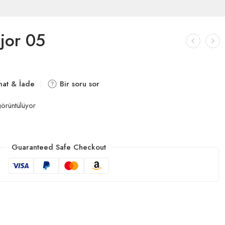
jor 05
mat & İade
Bir soru sor
örüntülüyor
Guaranteed Safe Checkout