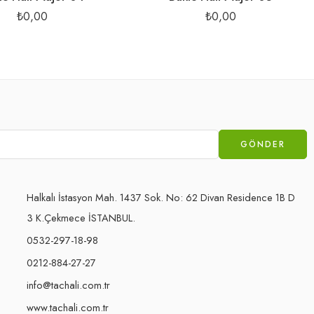
₺
0,00
₺
0,00
Halkalı İstasyon Mah. 1437 Sok. No: 62 Divan Residence 1B D
3 K.Çekmece İSTANBUL.
0532-297-18-98
0212-884-27-27
info@tachali.com.tr
www.tachali.com.tr