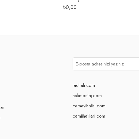
₺
0,00
tachali.com
halimontaj.com
cemevihalisi.com
lar
camiihalilari.com
i