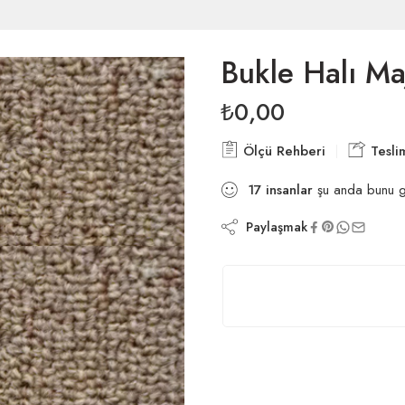
Bukle Halı Ma
₺
0,00
Ölçü Rehberi
Tesli
17
insanlar
şu anda bunu g
Paylaşmak