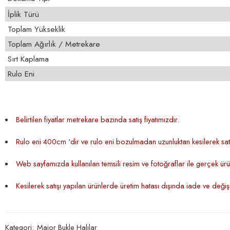
İplik Türü
Toplam Yükseklik
Toplam Ağırlık / Metrekare
Sırt Kaplama
Rulo Eni
Belirtilen fiyatlar metrekare bazında satış fiyatımızdır.
Rulo eni 400cm ‘dir ve rulo eni bozulmadan uzunluktan kesilerek satı
Web sayfamızda kullanılan temsili resim ve fotoğraflar ile gerçek ürün 
Kesilerek satışı yapılan ürünlerde üretim hatası dışında iade ve deği
Kategori:
Major Bukle Halılar