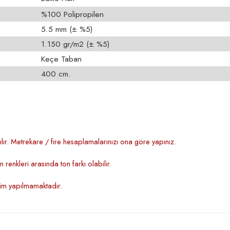
%100 Polipropilen
5.5 mm (± %5)
1.150 gr/m2 (± %5)
Keçe Taban
400 cm.
lır. Metrekare / fire hesaplamalarınızı ona göre yapınız.
renkleri arasında ton farkı olabilir.
şim yapılmamaktadır.