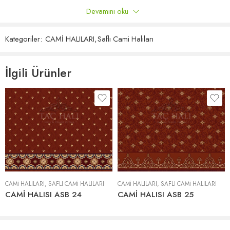
Devamını oku
Döşeme Metodu
Gerdirme veya Komple Yapıştırma
Yalnızca bu ürünü satın almış oturum açmış müşteriler yorum
bırakabilir.
Yerden Isıtma
Uygundur.
Kategoriler:
CAMİ HALILARI
,
Saflı Cami Halıları
Yorumlar
İlgili Ürünler
Henüz hiç yorum yok.
CAMİ HALILARI
,
SAFLI CAMI HALILARI
CAMİ HALILARI
,
SAFLI CAMI HALILARI
CAMİ HALISI ASB 24
CAMİ HALISI ASB 25