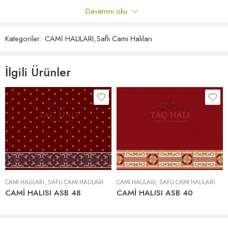
Devamını oku
Döşeme Metodu
Gerdirme veya Komple Yapıştırma
Yalnızca bu ürünü satın almış oturum açmış müşteriler yorum
bırakabilir.
Yerden Isıtma
Uygundur.
Kategoriler:
CAMİ HALILARI
,
Saflı Cami Halıları
Yorumlar
İlgili Ürünler
Henüz hiç yorum yok.
CAMİ HALILARI
,
SAFLI CAMI HALILARI
CAMİ HALILARI
,
SAFLI CAMI HALILARI
CAMİ HALISI ASB 48
CAMİ HALISI ASB 40