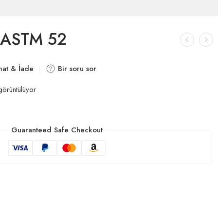
 ASTM 52
mat & İade
Bir soru sor
örüntülüyor
Guaranteed Safe Checkout