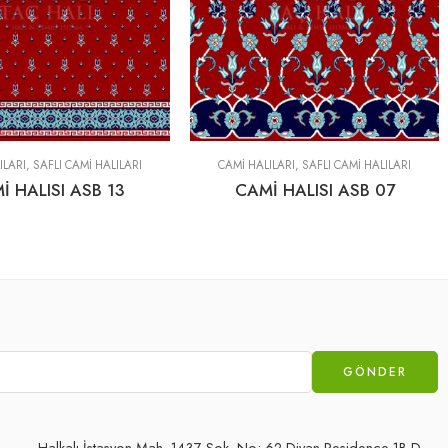
ILARI
,
SAFLI CAMI HALILARI
CAMİ HALILARI
,
SAFLI CAMI HALILARI
İ HALISI ASB 13
CAMİ HALISI ASB 07
Halkalı İstasyon Mah. 1437 Sok. No: 62 Divan Residence 1B D