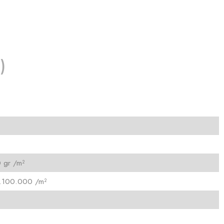
)
 gr /m²
.100.000 /m²