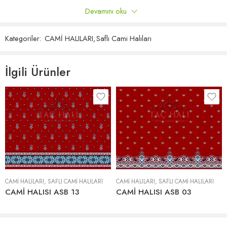
Devamını oku
Döşeme Metodu
Gerdirme veya Komple Yapıştırma
Yalnızca bu ürünü satın almış oturum açmış müşteriler yorum
bırakabilir.
Yerden Isıtma
Uygundur.
Kategoriler:
CAMİ HALILARI
,
Saflı Cami Halıları
Yorumlar
İlgili Ürünler
Henüz hiç yorum yok.
CAMİ HALILARI
,
SAFLI CAMI HALILARI
CAMİ HALILARI
,
SAFLI CAMI HALILARI
CAMİ HALISI ASB 13
CAMİ HALISI ASB 03