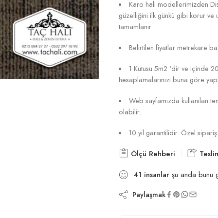
Karo halı modellerimizden Disco
güzelliğini ilk günkü gibi korur v
tamamlanır.
Belirtilen fiyatlar metrekare baz
1 Kutusu 5m2 ‘dir ve içinde 2
hesaplamalarınızı buna göre yapı
Web sayfamızda kullanılan tems
olabilir.
10 yıl garantilidir. Özel sipa
Ölçü Rehberi
Tesli
41
insanlar
şu anda bunu g
Paylaşmak