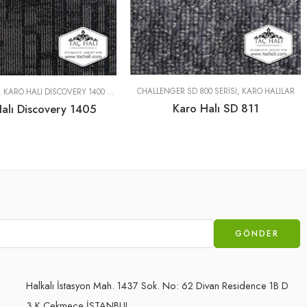
CHALLENGER SD 800 SERISI
,
KARO HALILAR
,
KARO HALI DISCOVERY 1400 SERISI
Karo Halı SD 811
alı Discovery 1405
Halkalı İstasyon Mah. 1437 Sok. No: 62 Divan Residence 1B D
3 K.Çekmece İSTANBUL.