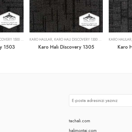
RY 1500 SERISI
KARO HALILAR
,
KARO HALI DISCOVERY 1300 SERISI
KARO HALILAR
ry 1503
Karo Halı Discovery 1305
Karo H
tachali.com
halimontaj.com