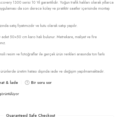
very 1300 serisi 10 Yıl garantilidir. Yoğun trafik halıları olarak yıllarca
e uygulaması da son derece kolay ve pratiktir saatler içerisinde montajı
ında satış fiyatımızdır ve kutu olarak satışı yapılır.
0 adet 50×50 cm karo halı bulunur. Metrekare, maliyet ve fire
nız.
ili resim ve fotoğraflar ile gerçek ürün renkleri arasında ton farkı
riş ürünlerde üretim hatası dışında iade ve değişim yapılmamaktadır.
mat & İade
Bir soru sor
örüntülüyor
Guaranteed Safe Checkout