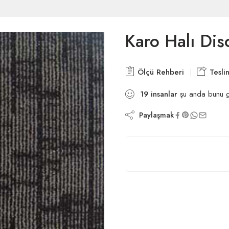
Karo Halı Di
Ölçü Rehberi
Tesli
19
insanlar
şu anda bunu g
Paylaşmak