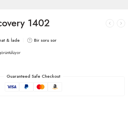
scovery 1402
mat & İade
Bir soru sor
örüntülüyor
Guaranteed Safe Checkout