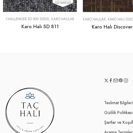
CHALLENGER SD 800 SERISI
,
KARO HALILAR
KARO HALILAR
,
KARO HALI DISCOVE
Karo Halı SD 811
Karo Halı Discove
Teslimat Bilgileri
Gizlilik Politikası
Şartlar ve Koşul
Arama Terimler