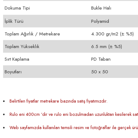
Dokuma Tipi
Bukle Halı
İplik Türü
Polyamid
Toplam Ağırlık / Metrekare
4.300 gr/m2 (± %5)
Toplam Yükseklık
6.5 mm (± %5)
Sırt Kaplama
PD Taban
Boyutları
50 x 50
Belirtilen fiyatlar metrekare bazında satış fiyatımızdır.
Rulo eni 400cm ‘dir ve rulo eni bozulmadan uzunluktan kesilerek satı
Web sayfamızda kullanılan temsili resim ve fotoğraflar ile gerçek ürün 