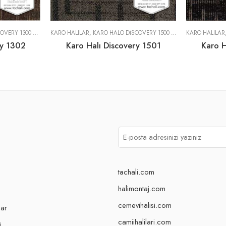
RY 1300 SERISI
KARO HALILAR
,
KARO HALO DISCOVERY 1500 SERISI
KARO HALILAR
ry 1302
Karo Halı Discovery 1501
Karo H
tachali.com
halimontaj.com
cemevihalisi.com
lar
camiihalilari.com
i