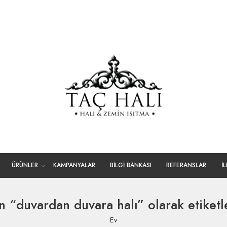
ÜRÜNLER
KAMPANYALAR
BİLGİ BANKASI
REFERANSLAR
İ
n “duvardan duvara halı” olarak etiketl
Ev