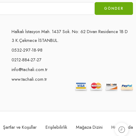
Halkalı İstasyon Mah. 1437 Sok. No: 62 Divan Residence 1B D
3 K.Çekmece İSTANBUL.
0532-297-18-98
0212-884-27-27
info@tachali.com.tr
www.tachali.com.tr
Şartlar ve Koşullar
Erişilebilirlik
Mağaza Dizini
Hakkımızda