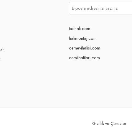
tachali.com
halimontaj.com
cemevihalisi.com
lar
camiihalilari.com
i
Gizlilik ve Çerezler