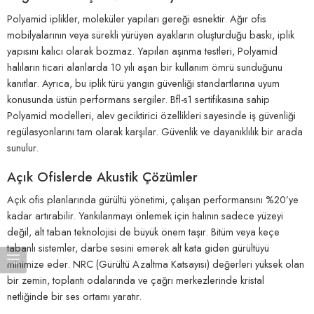
Polyamid iplikler, moleküler yapıları gereği esnektir. Ağır ofis
mobilyalarının veya sürekli yürüyen ayakların oluşturduğu baskı, iplik
yapısını kalıcı olarak bozmaz. Yapılan aşınma testleri, Polyamid
halıların ticari alanlarda 10 yılı aşan bir kullanım ömrü sunduğunu
kanıtlar. Ayrıca, bu iplik türü yangın güvenliği standartlarına uyum
konusunda üstün performans sergiler. Bfl-s1 sertifikasına sahip
Polyamid modelleri, alev geciktirici özellikleri sayesinde iş güvenliği
regülasyonlarını tam olarak karşılar. Güvenlik ve dayanıklılık bir arada
sunulur.
Açık Ofislerde Akustik Çözümler
Açık ofis planlarında gürültü yönetimi, çalışan performansını %20’ye
kadar artırabilir. Yankılanmayı önlemek için halının sadece yüzeyi
değil, alt taban teknolojisi de büyük önem taşır. Bitüm veya keçe
tabanlı sistemler, darbe sesini emerek alt kata giden gürültüyü
minimize eder. NRC (Gürültü Azaltma Katsayısı) değerleri yüksek olan
bir zemin, toplantı odalarında ve çağrı merkezlerinde kristal
netliğinde bir ses ortamı yaratır.