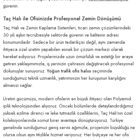
güvenin.
Taç Halı ile Ofisinizde Profesyonel Zemin Dönüşümü
Taç Halı ve Zemin Kaplama Sistemleri, ticari zemin çözümlerindeki
30 yılı aşkın tecrübesiyle sektörde güvenin ve kalitenin adresi
konumundadır. Sadece bir ürün tedarikçisi değil, aynı zamanda
ihtiyaca özel üretim yapabilen esnek bir çözüm merkezi olarak
hareket ediyoruz. Projelerinizde uzun ömürlülük ve estetiği bir araya
getiren yaklaşımımızla, iş yerinizin çehresini değiştirecek profesyonel
dokunuşlar sunuyoruz.
Yoğun trafik ofis halısı
seçiminde
sunduğumuz teknik uzmanlık, yatırımınızın her kuruşunun karşılığını
almanızı sağlar.
Üretim gücümüzü, modern ofislerin en büyük ihtiyacı olan Polyamid
iplik teknolojisinden alıyoruz. Önceki bölümlerde detaylandırdığımız
yüksek ezilme direnci ve leke tutmazlık özelliklerini, Taç Halı’nın özel
koleksiyonlarında somut birer avantaja dönüştürüyoruz. Türkiye
genelinde sunduğumuz geniş servis ağımızla, projenizin büyüklüğü ne
olursa olsun aynı titizlikle hizmet veriyoruz. Her bütçeye ve her ofis