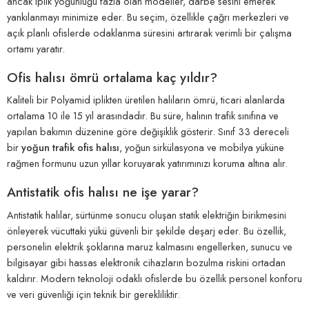
ancak iplik yoğunluğu fazla olan modeller, darbe sesini emerek
yankılanmayı minimize eder. Bu seçim, özellikle çağrı merkezleri ve
açık planlı ofislerde odaklanma süresini artırarak verimli bir çalışma
ortamı yaratır.
Ofis halısı ömrü ortalama kaç yıldır?
Kaliteli bir Polyamid iplikten üretilen halıların ömrü, ticari alanlarda
ortalama 10 ile 15 yıl arasındadır. Bu süre, halının trafik sınıfına ve
yapılan bakımın düzenine göre değişiklik gösterir. Sınıf 33 dereceli
bir
yoğun trafik ofis halısı
, yoğun sirkülasyona ve mobilya yüküne
rağmen formunu uzun yıllar koruyarak yatırımınızı koruma altına alır.
Antistatik ofis halısı ne işe yarar?
Antistatik halılar, sürtünme sonucu oluşan statik elektriğin birikmesini
önleyerek vücuttaki yükü güvenli bir şekilde deşarj eder. Bu özellik,
personelin elektrik şoklarına maruz kalmasını engellerken, sunucu ve
bilgisayar gibi hassas elektronik cihazların bozulma riskini ortadan
kaldırır. Modern teknoloji odaklı ofislerde bu özellik personel konforu
ve veri güvenliği için teknik bir gerekliliktir.