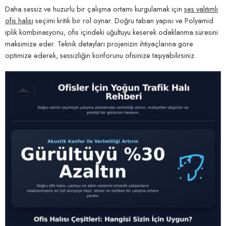
Daha sessiz ve huzurlu bir çalışma ortamı kurgulamak için
ses yalıtımlı
ofis halısı
seçimi kritik bir rol oynar. Doğru taban yapısı ve Polyamid
iplik kombinasyonu, ofis içindeki uğultuyu keserek odaklanma süresini
maksimize eder. Teknik detayları projenizin ihtiyaçlarına göre
optimize ederek, sessizliğin konforunu ofisinize taşıyabilirsiniz.