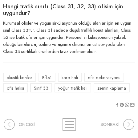
Hangi trafik sınıfı (Class 31, 32, 33) ofisim için
uygundur?
Kurumsal ofisler ve yoğun sirkülasyonun olduğu alanlar için en uygun
sınıf Class 33’tür. Class 31 sadece düşük trafikli konut alanları, Class
32 ise butik ofisler için uygundur. Personel sirkülasyonunun yüksek
olduğu binalarda, ezilme ve aşınma direnci en üst seviyede olan
Class 33 sertifikalı ürünlerden taviz verilmemelidir.
akustik konfor
Bfl-s1
karo halı
ofis dekorasyonu
ofis halısı
Sınıf 33
yoğun trafik halı
zemin kaplama
ÖNCESİ
SONRAKİ