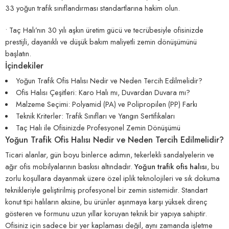
33 yoğun trafik sınıflandırması standartlarına hakim olun.
• Taç Halı’nın 30 yılı aşkın üretim gücü ve tecrübesiyle ofisinizde
prestijli, dayanıklı ve düşük bakım maliyetli zemin dönüşümünü
başlatın.
İçindekiler
Yoğun Trafik Ofis Halısı Nedir ve Neden Tercih Edilmelidir?
Ofis Halısı Çeşitleri: Karo Halı mı, Duvardan Duvara mı?
Malzeme Seçimi: Polyamid (PA) ve Polipropilen (PP) Farkı
Teknik Kriterler: Trafik Sınıfları ve Yangın Sertifikaları
Taç Halı ile Ofisinizde Profesyonel Zemin Dönüşümü
Yoğun Trafik Ofis Halısı Nedir ve Neden Tercih Edilmelidir?
Ticari alanlar, gün boyu binlerce adımın, tekerlekli sandalyelerin ve
ağır ofis mobilyalarının baskısı altındadır.
Yoğun trafik ofis halısı
, bu
zorlu koşullara dayanmak üzere özel iplik teknolojileri ve sık dokuma
teknikleriyle geliştirilmiş profesyonel bir zemin sistemidir. Standart
konut tipi halıların aksine, bu ürünler aşınmaya karşı yüksek direnç
gösteren ve formunu uzun yıllar koruyan teknik bir yapıya sahiptir.
Ofisiniz için sadece bir yer kaplaması değil, aynı zamanda işletme