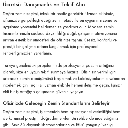
Ücretsiz Danışmanlık ve Teklif Alın
Doğru zemin seçimi, teknik bir analiz gerektirir. Uzman ekibimiz,
ofisinizde gerçekleştireceği zemin etüdü ile en uygun malzeme ve
uygulama yöntemini belirlemenize yardımcı olur. Modern zemin
tasarımlarımızla sadece dayanıklılığı değil, çalışan motivasyonunu
artıran estetik bir atmosferi de ofisinize taşıyın. Sessiz, konforlu ve
prestijli bir çalışma ortamı kurgulamak için profesyonel
rehberliğimizden yararlanın.
Türkiye genelindeki projelerinizde profesyonel çözüm ortağınız
olarak, size en uygun teklifi sunmaya hazırız. Ofisinizin verimliliğini
artıracak zemin dönüşümünü başlatmak ve koleksiyonlarımızı yakından
incelemek için
Taç Halı uzman ekibiyle
hemen iletişime geçin. İşinizin
ehli bir iş ortağıyla çalışmanın güvenini yaşayın.
Ofisinizde Geleceğin Zemin Standartlarını Belirleyin
Doğru zemin seçimi, işletmenizin hem operasyonel verimliliğini hem
de kurumsal prestijini doğrudan etkiler. Bu rehberde incelediğimiz
gibi, Sınıf 33 dayanıklılık standartlarına ve Bfl-s1 yangın güvenliği