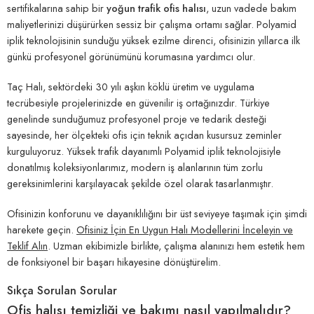
sertifikalarına sahip bir
yoğun trafik ofis halısı
, uzun vadede bakım
maliyetlerinizi düşürürken sessiz bir çalışma ortamı sağlar. Polyamid
iplik teknolojisinin sunduğu yüksek ezilme direnci, ofisinizin yıllarca ilk
günkü profesyonel görünümünü korumasına yardımcı olur.
Taç Halı, sektördeki 30 yılı aşkın köklü üretim ve uygulama
tecrübesiyle projelerinizde en güvenilir iş ortağınızdır. Türkiye
genelinde sunduğumuz profesyonel proje ve tedarik desteği
sayesinde, her ölçekteki ofis için teknik açıdan kusursuz zeminler
kurguluyoruz. Yüksek trafik dayanımlı Polyamid iplik teknolojisiyle
donatılmış koleksiyonlarımız, modern iş alanlarının tüm zorlu
gereksinimlerini karşılayacak şekilde özel olarak tasarlanmıştır.
Ofisinizin konforunu ve dayanıklılığını bir üst seviyeye taşımak için şimdi
harekete geçin.
Ofisiniz İçin En Uygun Halı Modellerini İnceleyin ve
Teklif Alın
. Uzman ekibimizle birlikte, çalışma alanınızı hem estetik hem
de fonksiyonel bir başarı hikayesine dönüştürelim.
Sıkça Sorulan Sorular
Ofis halısı temizliği ve bakımı nasıl yapılmalıdır?