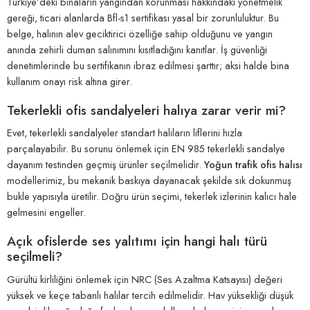
Türkiye’deki binaların yangından korunması hakkındaki yönetmelik
gereği, ticari alanlarda Bfl-s1 sertifikası yasal bir zorunluluktur. Bu
belge, halının alev geciktirici özelliğe sahip olduğunu ve yangın
anında zehirli duman salınımını kısıtladığını kanıtlar. İş güvenliği
denetimlerinde bu sertifikanın ibraz edilmesi şarttır; aksi halde bina
kullanım onayı risk altına girer.
Tekerlekli ofis sandalyeleri halıya zarar verir mi?
Evet, tekerlekli sandalyeler standart halıların liflerini hızla
parçalayabilir. Bu sorunu önlemek için EN 985 tekerlekli sandalye
dayanım testinden geçmiş ürünler seçilmelidir.
Yoğun trafik ofis halısı
modellerimiz, bu mekanik baskıya dayanacak şekilde sık dokunmuş
bukle yapısıyla üretilir. Doğru ürün seçimi, tekerlek izlerinin kalıcı hale
gelmesini engeller.
Açık ofislerde ses yalıtımı için hangi halı türü
seçilmeli?
Gürültü kirliliğini önlemek için NRC (Ses Azaltma Katsayısı) değeri
yüksek ve keçe tabanlı halılar tercih edilmelidir. Hav yüksekliği düşük