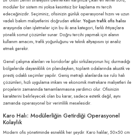
modüler bir sistem mi yoksa kesintisiz bir kaplama mı tercih
edeceğinizdir. Seçiminiz, ofisinizin günlük operasyonel hızını ve uzun
vadeli bakım maliyetlerini doğrudan etkiler.
Yoğun trafik ofis halısı
arayışında olan işletmeler için bu iki ana kategori, farklı ihtiyaçlara
yönelik somut çözümler sunar. Doğru tercihi yapmak için alanın
kullanım amacını, trafik yoğunluğunu ve teknik altyapısını iyi analiz
etmek gerekir.
Genel çalışma alanları ve koridorlar gibi sirkülasyonun hiç durmadığı
bölgelerde dayanıklılık ön plandayken, toplantı odalarında akustik ve
prestij odaklı seçimler yapılır. Geniş metrajlı alanlarda ise rulo halı
çözümleri, hızlı uygulama imkanı ve ekonomik metrekare maliyetleri ile
projelerin zamanında tamamlanmasına yardımcı olur. Ofisinizin
karakterini belirleyecek olan bu karar, sadece estetik değil, aynı
zamanda operasyonel bir verimlilik meselesidir.
Karo Halı: Modülerliğin Getirdiği Operasyonel
Kolaylık
Modern ofis yönetiminde esneklik her şeydir. Karo halılar, 50×50 cm