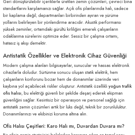
Geri dönüştürülebilir içeriklerle üretilen zemin çözümleri, çevreci bina
standartlarını karşılamanızı sağlar. Açık ofis planlarında halı, sadece
bir kaplama değil; departmanları birbirinden ayıran ve yürüme
yollarını belirleyen bir yönlendirme aracıdır. Akustik performansı
yüksek zeminler, ortamdaki gürültü kirliliğini emerek çalışanların
odaklanma sürelerini optimize eder. Sessiz bir çalışma ortamı,
hatasız iş akışı demektir.
Antistatik Özellikler ve Elektronik Cihaz Güvenliği
Modern çalışma alanları bilgisayarlar, sunucular ve hassas elektronik
cihazlarla doludur. Sürtünme sonucu oluşan statik elektrik, hem
çalışanların konforunu bozar hem de donanımlar üzerinde veri
kaybına yol açabilecek riskler oluşturur. Antistatik özellikli
yoğun trafik
ofis halısı
, bu elektriği güvenli bir şekilde deşarj ederek ekipman
güvenliğini sağlar. Kesintisiz bir operasyon ve personel sağlığı için
antistatik zemin çözümleri artık bir lüks değil, teknik bir zorunluluktur.
Donanımlarınızı ve ekibinizi koruma altına alın.
Ofis Halısı Çeşitleri: Karo Halı mı, Duvardan Duvara mı?
Bir ofisin zemin stratejisini belirlerken karşınıza çıkan en temel soru,