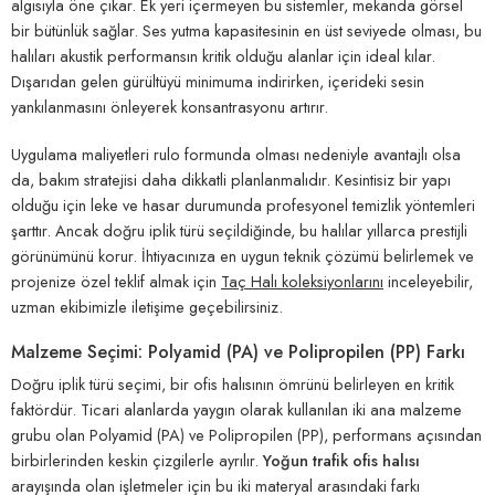
algısıyla öne çıkar. Ek yeri içermeyen bu sistemler, mekanda görsel
bir bütünlük sağlar. Ses yutma kapasitesinin en üst seviyede olması, bu
halıları akustik performansın kritik olduğu alanlar için ideal kılar.
Dışarıdan gelen gürültüyü minimuma indirirken, içerideki sesin
yankılanmasını önleyerek konsantrasyonu artırır.
Uygulama maliyetleri rulo formunda olması nedeniyle avantajlı olsa
da, bakım stratejisi daha dikkatli planlanmalıdır. Kesintisiz bir yapı
olduğu için leke ve hasar durumunda profesyonel temizlik yöntemleri
şarttır. Ancak doğru iplik türü seçildiğinde, bu halılar yıllarca prestijli
görünümünü korur. İhtiyacınıza en uygun teknik çözümü belirlemek ve
projenize özel teklif almak için
Taç Halı koleksiyonlarını
inceleyebilir,
uzman ekibimizle iletişime geçebilirsiniz.
Malzeme Seçimi: Polyamid (PA) ve Polipropilen (PP) Farkı
Doğru iplik türü seçimi, bir ofis halısının ömrünü belirleyen en kritik
faktördür. Ticari alanlarda yaygın olarak kullanılan iki ana malzeme
grubu olan Polyamid (PA) ve Polipropilen (PP), performans açısından
birbirlerinden keskin çizgilerle ayrılır.
Yoğun trafik ofis halısı
arayışında olan işletmeler için bu iki materyal arasındaki farkı