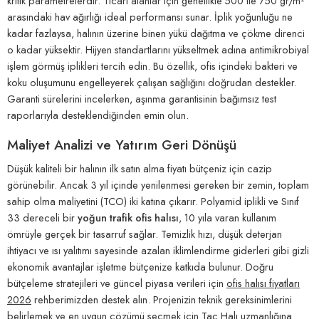
kritik parametrelerdir. Ticari alanlar için genellikle 500 ile 750 gr/m²
arasındaki hav ağırlığı ideal performansı sunar. İplik yoğunluğu ne
kadar fazlaysa, halının üzerine binen yükü dağıtma ve çökme direnci
o kadar yüksektir. Hijyen standartlarını yükseltmek adına antimikrobiyal
işlem görmüş iplikleri tercih edin. Bu özellik, ofis içindeki bakteri ve
koku oluşumunu engelleyerek çalışan sağlığını doğrudan destekler.
Garanti sürelerini incelerken, aşınma garantisinin bağımsız test
raporlarıyla desteklendiğinden emin olun.
Maliyet Analizi ve Yatırım Geri Dönüşü
Düşük kaliteli bir halının ilk satın alma fiyatı bütçeniz için cazip
görünebilir. Ancak 3 yıl içinde yenilenmesi gereken bir zemin, toplam
sahip olma maliyetini (TCO) iki katına çıkarır. Polyamid iplikli ve Sınıf
33 dereceli bir
yoğun trafik ofis halısı
, 10 yıla varan kullanım
ömrüyle gerçek bir tasarruf sağlar. Temizlik hızı, düşük deterjan
ihtiyacı ve ısı yalıtımı sayesinde azalan iklimlendirme giderleri gibi gizli
ekonomik avantajlar işletme bütçenize katkıda bulunur. Doğru
bütçeleme stratejileri ve güncel piyasa verileri için
ofis halısı fiyatları
2026
rehberimizden destek alın. Projenizin teknik gereksinimlerini
belirlemek ve en uygun çözümü seçmek için
Taç Halı uzmanlığına