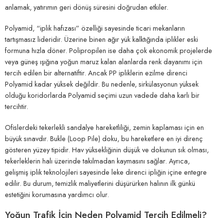
anlamak, yatırımın geri dönüş süresini doğrudan etkiler.
Polyamid, “iplik hafızası” özelliği sayesinde ticari mekanların
tartışmasız lideridir. Üzerine binen ağır yük kalktığında iplikler eski
formuna hızla döner. Polipropilen ise daha çok ekonomik projelerde
veya güneş ışığına yoğun maruz kalan alanlarda renk dayanımı için
tercih edilen bir alternatiftir. Ancak PP ipliklerin ezilme direnci
Polyamid kadar yüksek değildir. Bu nedenle, sirkülasyonun yüksek
olduğu koridorlarda Polyamid seçimi uzun vadede daha karlı bir
tercihtir.
Ofislerdeki tekerlekli sandalye hareketliliği, zemin kaplaması için en
büyük sınavdır. Bukle (Loop Pile) doku, bu hareketlere en iyi direnç
gösteren yüzey tipidir. Hav yüksekliğinin düşük ve dokunun sık olması,
tekerleklerin halı üzerinde takılmadan kaymasını sağlar. Ayrıca,
gelişmiş iplik teknolojileri sayesinde leke direnci ipliğin içine entegre
edilir. Bu durum, temizlik maliyetlerini düşürürken halının ilk günkü
estetiğini korumasına yardımcı olur.
Yoğun Trafik İçin Neden Polyamid Tercih Edilmeli?