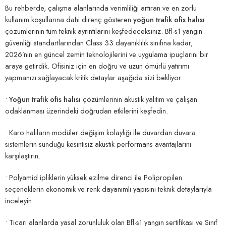
Bu rehberde, çalışma alanlarında verimliliği artıran ve en zorlu
kullanım koşullarına dahi direnç gösteren
yoğun trafik ofis halısı
çözümlerinin tüm teknik ayrıntılarını keşfedeceksiniz. Bfl-s1 yangın
güvenliği standartlarından Class 33 dayanıklılık sınıfına kadar,
2026’nın en güncel zemin teknolojilerini ve uygulama ipuçlarını bir
araya getirdik. Ofisiniz için en doğru ve uzun ömürlü yatırımı
yapmanızı sağlayacak kritik detaylar aşağıda sizi bekliyor.
•
Yoğun trafik ofis halısı
çözümlerinin akustik yalıtım ve çalışan
odaklanması üzerindeki doğrudan etkilerini keşfedin.
• Karo halıların modüler değişim kolaylığı ile duvardan duvara
sistemlerin sunduğu kesintisiz akustik performans avantajlarını
karşılaştırın.
• Polyamid ipliklerin yüksek ezilme direnci ile Polipropilen
seçeneklerin ekonomik ve renk dayanımlı yapısını teknik detaylarıyla
inceleyin.
• Ticari alanlarda yasal zorunluluk olan Bfl-s1 yangın sertifikası ve Sınıf