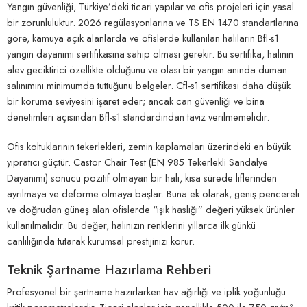
Yangın güvenliği, Türkiye’deki ticari yapılar ve ofis projeleri için yasal
bir zorunluluktur. 2026 regülasyonlarına ve TS EN 1470 standartlarına
göre, kamuya açık alanlarda ve ofislerde kullanılan halıların Bfl-s1
yangın dayanımı sertifikasına sahip olması gerekir. Bu sertifika, halının
alev geciktirici özellikte olduğunu ve olası bir yangın anında duman
salınımını minimumda tuttuğunu belgeler. Cfl-s1 sertifikası daha düşük
bir koruma seviyesini işaret eder; ancak can güvenliği ve bina
denetimleri açısından Bfl-s1 standardından taviz verilmemelidir.
Ofis koltuklarının tekerlekleri, zemin kaplamaları üzerindeki en büyük
yıpratıcı güçtür. Castor Chair Test (EN 985 Tekerlekli Sandalye
Dayanımı) sonucu pozitif olmayan bir halı, kısa sürede liflerinden
ayrılmaya ve deforme olmaya başlar. Buna ek olarak, geniş pencereli
ve doğrudan güneş alan ofislerde “ışık haslığı” değeri yüksek ürünler
kullanılmalıdır. Bu değer, halınızın renklerini yıllarca ilk günkü
canlılığında tutarak kurumsal prestijinizi korur.
Teknik Şartname Hazırlama Rehberi
Profesyonel bir şartname hazırlarken hav ağırlığı ve iplik yoğunluğu