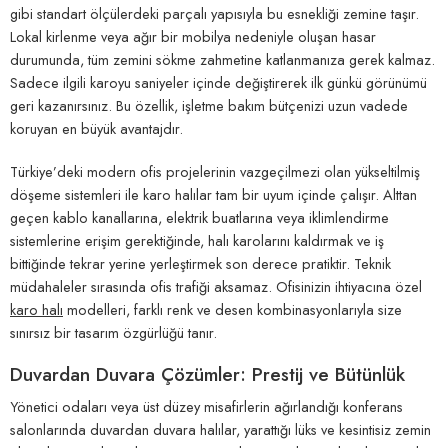
gibi standart ölçülerdeki parçalı yapısıyla bu esnekliği zemine taşır.
Lokal kirlenme veya ağır bir mobilya nedeniyle oluşan hasar
durumunda, tüm zemini sökme zahmetine katlanmanıza gerek kalmaz.
Sadece ilgili karoyu saniyeler içinde değiştirerek ilk günkü görünümü
geri kazanırsınız. Bu özellik, işletme bakım bütçenizi uzun vadede
koruyan en büyük avantajdır.
Türkiye’deki modern ofis projelerinin vazgeçilmezi olan yükseltilmiş
döşeme sistemleri ile karo halılar tam bir uyum içinde çalışır. Alttan
geçen kablo kanallarına, elektrik buatlarına veya iklimlendirme
sistemlerine erişim gerektiğinde, halı karolarını kaldırmak ve iş
bittiğinde tekrar yerine yerleştirmek son derece pratiktir. Teknik
müdahaleler sırasında ofis trafiği aksamaz. Ofisinizin ihtiyacına özel
karo halı
modelleri, farklı renk ve desen kombinasyonlarıyla size
sınırsız bir tasarım özgürlüğü tanır.
Duvardan Duvara Çözümler: Prestij ve Bütünlük
Yönetici odaları veya üst düzey misafirlerin ağırlandığı konferans
salonlarında duvardan duvara halılar, yarattığı lüks ve kesintisiz zemin