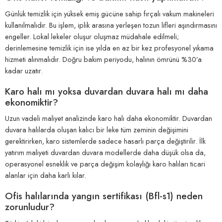
Günlük temizlik için yüksek emiş gücüne sahip fırçalı vakum makineleri
kullanılmalıdır. Bu işlem, iplik arasına yerleşen tozun lifleri aşındırmasını
engeller. Lokal lekeler oluşur oluşmaz müdahale edilmeli;
derinlemesine temizlik için ise yılda en az bir kez profesyonel yıkama
hizmeti alınmalıdır. Doğru bakım periyodu, halının ömrünü %30’a
kadar uzatır.
Karo halı mı yoksa duvardan duvara halı mı daha
ekonomiktir?
Uzun vadeli maliyet analizinde karo halı daha ekonomiktir. Duvardan
duvara halılarda oluşan kalıcı bir leke tüm zeminin değişimini
gerektirirken, karo sistemlerde sadece hasarlı parça değiştirilir. İlk
yatırım maliyeti duvardan duvara modellerde daha düşük olsa da,
operasyonel esneklik ve parça değişim kolaylığı karo halıları ticari
alanlar için daha karlı kılar.
Ofis halılarında yangın sertifikası (Bfl-s1) neden
zorunludur?