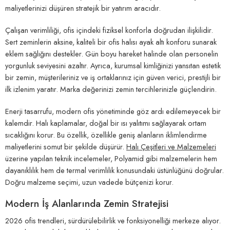
maliyetlerinizi düşüren stratejik bir yatırım aracıdır.
Çalışan verimliliği, ofis içindeki fiziksel konforla doğrudan ilişkilidir.
Sert zeminlerin aksine, kaliteli bir ofis halısı ayak altı konforu sunarak
eklem sağlığını destekler. Gün boyu hareket halinde olan personelin
yorgunluk seviyesini azaltır. Ayrıca, kurumsal kimliğinizi yansıtan estetik
bir zemin, müşterileriniz ve iş ortaklarınız için güven verici, prestijli bir
ilk izlenim yaratır. Marka değerinizi zemin tercihlerinizle güçlendirin.
Enerji tasarrufu, modern ofis yönetiminde göz ardı edilemeyecek bir
kalemdir. Halı kaplamalar, doğal bir ısı yalıtımı sağlayarak ortam
sıcaklığını korur. Bu özellik, özellikle geniş alanların iklimlendirme
maliyetlerini somut bir şekilde düşürür.
Halı Çeşitleri ve Malzemeleri
üzerine yapılan teknik incelemeler, Polyamid gibi malzemelerin hem
dayanıklılık hem de termal verimlilik konusundaki üstünlüğünü doğrular.
Doğru malzeme seçimi, uzun vadede bütçenizi korur.
Modern İş Alanlarında Zemin Stratejisi
2026 ofis trendleri, sürdürülebilirlik ve fonksiyonelliği merkeze alıyor.