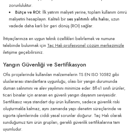
zorunluluktur.
Bütçe ve ROI:
İlk yatırım maliyeti yerine, toplam kullanım ömrü
maliyetini hesaplayın. Kaliteli bir
ses yalıtımlı ofis halısı
, uzun
vadede daha karlı bir geri dönüş (ROI) sağlar.
İhtiyaçlarınıza en uygun teknik özellikleri belirlemek ve numune
talebinde bulunmak için
Taç Halı profesyonel çözüm merkezimizle
iletişime geçebilirsiniz.
Yangın Güvenliği ve Sertifikasyon
Ofis projelerinde kullanılan malzemelerin TS EN ISO 10582 gibi
uluslararası standartlara uygunluğu, olası bir yangın durumunda
duman salınımını ve alev yayılımını minimize eder. Bfl-s1 sınıfı ürünler,
ticari binalar için aranan en güvenli yangın dayanım seviyesidir.
Sertifikasız veya standart dışı ürün kullanımı, sadece güvenlik riski
oluşturmakla kalmaz, aynı zamanda yapı denetim süreçlerinde ve
sigorta işlemlerinde ciddi yasal sorunlar doğurur. Taç Halı olarak
sunduğumuz tüm ürün grupları, gerekli güvenlik sertifikalarına tam
uyumludur.