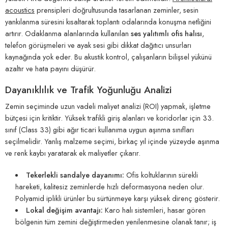
acoustics
prensipleri doğrultusunda tasarlanan zeminler, sesin
yankılanma süresini kısaltarak toplantı odalarında konuşma netliğini
artırır. Odaklanma alanlarında kullanılan
ses yalıtımlı ofis halısı
,
telefon görüşmeleri ve ayak sesi gibi dikkat dağıtıcı unsurları
kaynağında yok eder. Bu akustik kontrol, çalışanların bilişsel yükünü
azaltır ve hata payını düşürür.
Dayanıklılık ve Trafik Yoğunluğu Analizi
Zemin seçiminde uzun vadeli maliyet analizi (ROI) yapmak, işletme
bütçesi için kritiktir. Yüksek trafikli giriş alanları ve koridorlar için 33.
sınıf (Class 33) gibi ağır ticari kullanıma uygun aşınma sınıfları
seçilmelidir. Yanlış malzeme seçimi, birkaç yıl içinde yüzeyde aşınma
ve renk kaybı yaratarak ek maliyetler çıkarır.
Tekerlekli sandalye dayanımı:
Ofis koltuklarının sürekli
hareketi, kalitesiz zeminlerde hızlı deformasyona neden olur.
Polyamid iplikli ürünler bu sürtünmeye karşı yüksek direnç gösterir.
Lokal değişim avantajı:
Karo halı sistemleri, hasar gören
bölgenin tüm zemini değiştirmeden yenilenmesine olanak tanır; iş