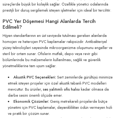
süreçlerde büyük bir kolaylık sağlar. Özellikle yönetici odalarında
prestijli bir duruş sergilemek isteyen işletmeler için ideal bir tercihtir.
PVC Yer Döşemesi Hangi Alanlarda Tercih
Edilmeli?
Hijyen standartlarının en üst seviyede tutulması gereken alanlarda
homojen ve heterojen PVC kaplamalar rakipsizdir. Antibakteriyel
yüzey teknolojileri sayesinde mikroorganizma oluşumunu engeller ve
steril bir ortam sunar. Ofislerin mutfak, depo veya revir gibi
bölümlerinde bu malzemelerin kullanılması, sağlık ve güvenlik
yönetmeliklerine tam uyum sağlar.
Akustik PVC Seçenekleri:
Sert zeminlerde gürültüyü minimize
etmek isteyen projeler için özel akustik tabanlı PVC modelleri
mevcuttur. Bu ürünler,
ses yalıtımlı ofis halısı
kadar olmasa da
darbe sesini önemli ölçüde emer.
Ekonomik Çözümler:
Geniş metrekareli projelerde bütçe
yönetimi için PVC kaplamalar, dayanıklılıktan ödün vermeyen hızlı
ve pratik bir çözüm sunar.