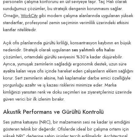
personelin çalışma konforunu en üst seviyeye taşır. Taç Halı olarak
sunduğumuz çözümler, bu stratejik dengenin korunmasını sağlar.
Örneğin,
WorkCity
gibi modern çalışma alanlarında uygulanan yüksek
standartlar, profesyonel zemin seçiminin verimlilik üzerindeki etkisini
kanıtlar niteliktedir.
Açık ofis planlarında gürültü kirliliği, konsantrasyon kaybının en büyük
nedenidir. Stratejik olarak uygulanan
ses yalıtımlı ofis halısı
çözümleri, ortamdaki gürültü seviyesini %30’a kadar düşürebilir.
Ayrıca, yumuşak zeminlerin sağladığı ergonomik destek, uzun süre
ayakta kalan veya ofis içinde hareket eden çalışanların eklem sağlığını
korur. Sert zeminlerin aksine, halı kaplamalar darbe emici özelliğiyle
yorgunluğu azaltır ve iş kazası risklerini minimize eder. Marka
kimliğinizi yansıtan renk ve doku seçimleri ise ziyaretçileriniz üzerinde
güven verici bir ilk izlenim bırakır.
Akustik Performans ve Gürültü Kontrolü
Ses yutma katsayısı (NRC), bir malzemenin sesi ne kadar iyi emdiğini
gösteren teknik bir değerdir. Ofislerde ideal bir çalışma ortamı için
yüksek NRC değerine sahip ürünler tercih edilmelidir.
Architectural