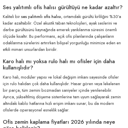
Ses yalıtımlı ofis halısı gürültüyü ne kadar azaltır?
Kaliteli bir
ses yalıtımlı ofis halısı
, ortamdaki gürültü kirliliğini %30’a
kadar azaltabilir. Özel akustik taban teknolojileri, ayak seslerini ve
darbe gürültüsünü kaynağında emerek yankılanma süresini önemli
ölçüde kısaltır. Bu performans, açık ofis planlarında çalışanların
odaklanma sürelerini artırırken bilişsel yorgunluğu minimize eden en
etkili mimari unsurlardan biridir.
Karo halı mı yoksa rulo halı mı ofisler için daha
kullanışlıdır?
Karo halı, modüler yapısı ve lokal değişim imkanı sayesinde ofisler
için rulo halıdan çok daha kullanışlıdır. Hasar gören veya lekelenen
bir parça, tüm zemini bozmadan saniyeler içinde yenilenebilir.
Ayrıca, yükseltilmiş döşeme sistemlerine tam uyum sağlayarak zemin
altındaki kablo hatlarına hızlı erişim imkanı sunar; bu da modern
ofislerde operasyonel esneklik sağlar.
Ofis zemin kaplama fiyatları 2026 yılında neye