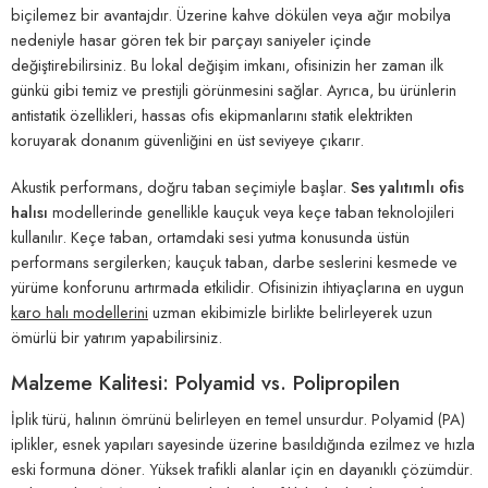
biçilemez bir avantajdır. Üzerine kahve dökülen veya ağır mobilya
nedeniyle hasar gören tek bir parçayı saniyeler içinde
değiştirebilirsiniz. Bu lokal değişim imkanı, ofisinizin her zaman ilk
günkü gibi temiz ve prestijli görünmesini sağlar. Ayrıca, bu ürünlerin
antistatik özellikleri, hassas ofis ekipmanlarını statik elektrikten
koruyarak donanım güvenliğini en üst seviyeye çıkarır.
Akustik performans, doğru taban seçimiyle başlar.
Ses yalıtımlı ofis
halısı
modellerinde genellikle kauçuk veya keçe taban teknolojileri
kullanılır. Keçe taban, ortamdaki sesi yutma konusunda üstün
performans sergilerken; kauçuk taban, darbe seslerini kesmede ve
yürüme konforunu artırmada etkilidir. Ofisinizin ihtiyaçlarına en uygun
karo halı modellerini
uzman ekibimizle birlikte belirleyerek uzun
ömürlü bir yatırım yapabilirsiniz.
Malzeme Kalitesi: Polyamid vs. Polipropilen
İplik türü, halının ömrünü belirleyen en temel unsurdur. Polyamid (PA)
iplikler, esnek yapıları sayesinde üzerine basıldığında ezilmez ve hızla
eski formuna döner. Yüksek trafikli alanlar için en dayanıklı çözümdür.