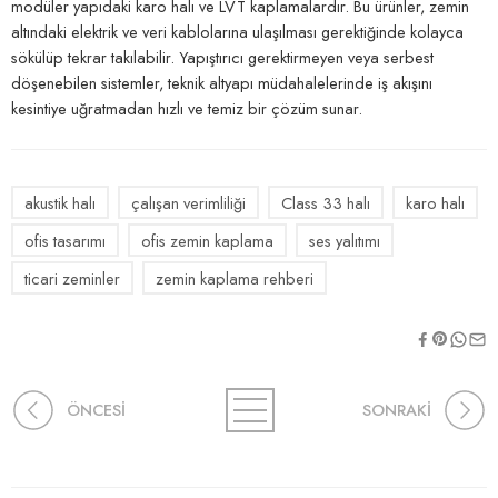
modüler yapıdaki karo halı ve LVT kaplamalardır. Bu ürünler, zemin
altındaki elektrik ve veri kablolarına ulaşılması gerektiğinde kolayca
sökülüp tekrar takılabilir. Yapıştırıcı gerektirmeyen veya serbest
döşenebilen sistemler, teknik altyapı müdahalelerinde iş akışını
kesintiye uğratmadan hızlı ve temiz bir çözüm sunar.
akustik halı
çalışan verimliliği
Class 33 halı
karo halı
ofis tasarımı
ofis zemin kaplama
ses yalıtımı
ticari zeminler
zemin kaplama rehberi
ÖNCESİ
SONRAKİ