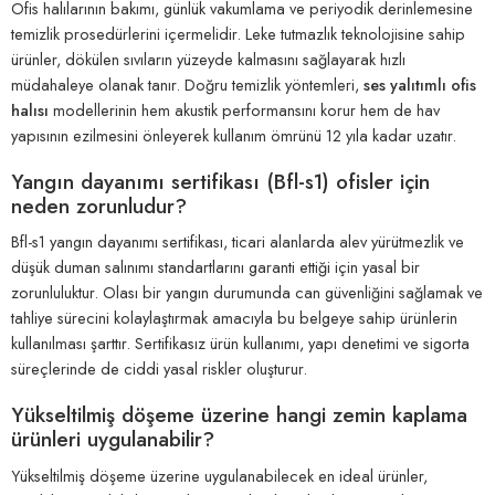
Ofis halılarının bakımı, günlük vakumlama ve periyodik derinlemesine
temizlik prosedürlerini içermelidir. Leke tutmazlık teknolojisine sahip
ürünler, dökülen sıvıların yüzeyde kalmasını sağlayarak hızlı
müdahaleye olanak tanır. Doğru temizlik yöntemleri,
ses yalıtımlı ofis
halısı
modellerinin hem akustik performansını korur hem de hav
yapısının ezilmesini önleyerek kullanım ömrünü 12 yıla kadar uzatır.
Yangın dayanımı sertifikası (Bfl-s1) ofisler için
neden zorunludur?
Bfl-s1 yangın dayanımı sertifikası, ticari alanlarda alev yürütmezlik ve
düşük duman salınımı standartlarını garanti ettiği için yasal bir
zorunluluktur. Olası bir yangın durumunda can güvenliğini sağlamak ve
tahliye sürecini kolaylaştırmak amacıyla bu belgeye sahip ürünlerin
kullanılması şarttır. Sertifikasız ürün kullanımı, yapı denetimi ve sigorta
süreçlerinde de ciddi yasal riskler oluşturur.
Yükseltilmiş döşeme üzerine hangi zemin kaplama
ürünleri uygulanabilir?
Yükseltilmiş döşeme üzerine uygulanabilecek en ideal ürünler,