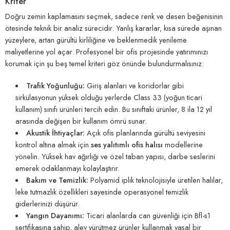
Kriter
Doğru zemin kaplamasını seçmek, sadece renk ve desen beğenisinin
ötesinde teknik bir analiz sürecidir. Yanlış kararlar, kısa sürede aşınan
yüzeylere, artan gürültü kirliliğine ve beklenmedik yenileme
maliyetlerine yol açar. Profesyonel bir ofis projesinde yatırımınızı
korumak için şu beş temel kriteri göz önünde bulundurmalısınız:
Trafik Yoğunluğu:
Giriş alanları ve koridorlar gibi
sirkülasyonun yüksek olduğu yerlerde Class 33 (yoğun ticari
kullanım) sınıfı ürünleri tercih edin. Bu sınıftaki ürünler, 8 ila 12 yıl
arasında değişen bir kullanım ömrü sunar.
Akustik İhtiyaçlar:
Açık ofis planlarında gürültü seviyesini
kontrol altına almak için
ses yalıtımlı ofis halısı
modellerine
yönelin. Yüksek hav ağırlığı ve özel taban yapısı, darbe seslerini
emerek odaklanmayı kolaylaştırır.
Bakım ve Temizlik:
Polyamid iplik teknolojisiyle üretilen halılar,
leke tutmazlık özellikleri sayesinde operasyonel temizlik
giderlerinizi düşürür.
Yangın Dayanımı:
Ticari alanlarda can güvenliği için Bfl-s1
sertifikasına sahip, alev yürütmez ürünler kullanmak yasal bir