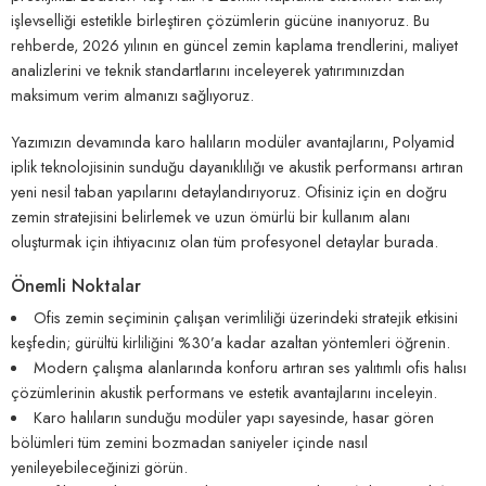
işlevselliği estetikle birleştiren çözümlerin gücüne inanıyoruz. Bu
rehberde, 2026 yılının en güncel zemin kaplama trendlerini, maliyet
analizlerini ve teknik standartlarını inceleyerek yatırımınızdan
maksimum verim almanızı sağlıyoruz.
Yazımızın devamında karo halıların modüler avantajlarını, Polyamid
iplik teknolojisinin sunduğu dayanıklılığı ve akustik performansı artıran
yeni nesil taban yapılarını detaylandırıyoruz. Ofisiniz için en doğru
zemin stratejisini belirlemek ve uzun ömürlü bir kullanım alanı
oluşturmak için ihtiyacınız olan tüm profesyonel detaylar burada.
Önemli Noktalar
Ofis zemin seçiminin çalışan verimliliği üzerindeki stratejik etkisini
keşfedin; gürültü kirliliğini %30’a kadar azaltan yöntemleri öğrenin.
Modern çalışma alanlarında konforu artıran ses yalıtımlı ofis halısı
çözümlerinin akustik performans ve estetik avantajlarını inceleyin.
Karo halıların sunduğu modüler yapı sayesinde, hasar gören
bölümleri tüm zemini bozmadan saniyeler içinde nasıl
yenileyebileceğinizi görün.