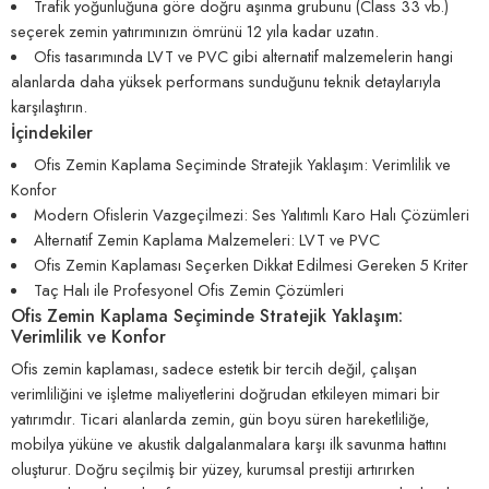
Trafik yoğunluğuna göre doğru aşınma grubunu (Class 33 vb.)
seçerek zemin yatırımınızın ömrünü 12 yıla kadar uzatın.
Ofis tasarımında LVT ve PVC gibi alternatif malzemelerin hangi
alanlarda daha yüksek performans sunduğunu teknik detaylarıyla
karşılaştırın.
İçindekiler
Ofis Zemin Kaplama Seçiminde Stratejik Yaklaşım: Verimlilik ve
Konfor
Modern Ofislerin Vazgeçilmezi: Ses Yalıtımlı Karo Halı Çözümleri
Alternatif Zemin Kaplama Malzemeleri: LVT ve PVC
Ofis Zemin Kaplaması Seçerken Dikkat Edilmesi Gereken 5 Kriter
Taç Halı ile Profesyonel Ofis Zemin Çözümleri
Ofis Zemin Kaplama Seçiminde Stratejik Yaklaşım:
Verimlilik ve Konfor
Ofis zemin kaplaması, sadece estetik bir tercih değil, çalışan
verimliliğini ve işletme maliyetlerini doğrudan etkileyen mimari bir
yatırımdır. Ticari alanlarda zemin, gün boyu süren hareketliliğe,
mobilya yüküne ve akustik dalgalanmalara karşı ilk savunma hattını
oluşturur. Doğru seçilmiş bir yüzey, kurumsal prestiji artırırken