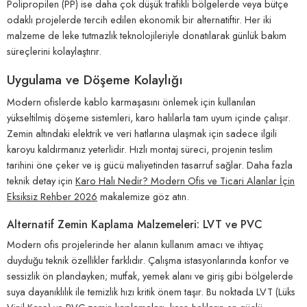
Polipropilen (PP) ise daha çok düşük trafikli bölgelerde veya bütçe
odaklı projelerde tercih edilen ekonomik bir alternatiftir. Her iki
malzeme de leke tutmazlık teknolojileriyle donatılarak günlük bakım
süreçlerini kolaylaştırır.
Uygulama ve Döşeme Kolaylığı
Modern ofislerde kablo karmaşasını önlemek için kullanılan
yükseltilmiş döşeme sistemleri, karo halılarla tam uyum içinde çalışır.
Zemin altındaki elektrik ve veri hatlarına ulaşmak için sadece ilgili
karoyu kaldırmanız yeterlidir. Hızlı montaj süreci, projenin teslim
tarihini öne çeker ve iş gücü maliyetinden tasarruf sağlar. Daha fazla
teknik detay için
Karo Halı Nedir? Modern Ofis ve Ticari Alanlar İçin
Eksiksiz Rehber 2026
makalemize göz atın.
Alternatif Zemin Kaplama Malzemeleri: LVT ve PVC
Modern ofis projelerinde her alanın kullanım amacı ve ihtiyaç
duyduğu teknik özellikler farklıdır. Çalışma istasyonlarında konfor ve
sessizlik ön plandayken; mutfak, yemek alanı ve giriş gibi bölgelerde
suya dayanıklılık ile temizlik hızı kritik önem taşır. Bu noktada LVT (Lüks