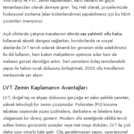
Vinil Karo) ve PVC zemin kaplamaları, karo halıların en güçlü
tamamlayıcıları olarak devreye girer. Taç Halı olarak, projelerinizde
fonksiyonel zonlama (alan bölümlendirme) yapabilmeniz için bu hibrit
çözümleri öneriyoruz.
Açık ofislerde çalışma masalarının altında
ses yalıtımlı ofis halısı
kullanarak akustik dengeyi sağlarken, koridorlarda ve sosyal
alanlarda LVT tercih ederek dinamik bir görünüm elde edebilirsiniz.
Bu ikili kullanım, hem bakım maliyetlerini optimize eder hem de
mekanın görsel derinliğini artırır. Sert zeminlerin kolay temizlenebilir
yapısı ile halının sıcak dokusunu birleştirmek, 2026 ofis trendlerinin
merkezinde yer alıyor.
LVT Zemin Kaplamanın Avantajları
LVT, doğal taş ve ahşap dokusunu gerçeğe en yakın şekilde yansıtan,
yüksek teknolojili bir zemin çözümüdür. Poliüretan (PU) koruma
tabakası sayesinde yüzey çizilmelere, darbelere ve lekelere karşı
olağanüstü bir direnç gösterir. Modern ofis estetiğinde sıklıkla tercih
edilen beton görünümlü yüzeyler veya mat meşe dokuları, LVT ile çok
daha uzun ömürlü hale gelir. Cila gerektirmeyen yapısı, operasyonel