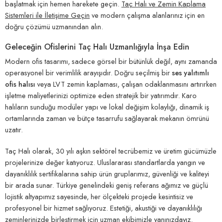
başlatmak için hemen harekete geçin.
Taç Halı ve Zemin Kaplama
Sistemleri ile İletişime Geçin
ve modern çalışma alanlarınız için en
doğru çözümü uzmanından alın.
Geleceğin Ofislerini Taç Halı Uzmanlığıyla İnşa Edin
Modern ofis tasarımı, sadece görsel bir bütünlük değil, aynı zamanda
operasyonel bir verimlilik arayışıdır. Doğru seçilmiş bir
ses yalıtımlı
ofis halısı
veya LVT zemin kaplaması, çalışan odaklanmasını artırırken
işletme maliyetlerinizi optimize eden stratejik bir yatırımdır. Karo
halıların sunduğu modüler yapı ve lokal değişim kolaylığı, dinamik iş
ortamlarında zaman ve bütçe tasarrufu sağlayarak mekanın ömrünü
uzatır.
Taç Halı olarak, 30 yılı aşkın sektörel tecrübemiz ve üretim gücümüzle
projelerinize değer katıyoruz. Uluslararası standartlarda yangın ve
dayanıklılık sertifikalarına sahip ürün gruplarımız, güvenliği ve kaliteyi
bir arada sunar. Türkiye genelindeki geniş referans ağımız ve güçlü
lojistik altyapımız sayesinde, her ölçekteki projede kesintisiz ve
profesyonel bir hizmet sağlıyoruz. Estetiği, akustiği ve dayanıklılığı
zeminlerinizde birleştirmek için uzman ekibimizle yanınızdayız.