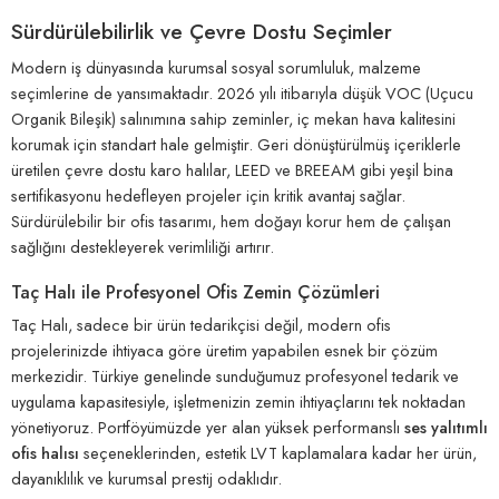
Sürdürülebilirlik ve Çevre Dostu Seçimler
Modern iş dünyasında kurumsal sosyal sorumluluk, malzeme
seçimlerine de yansımaktadır. 2026 yılı itibarıyla düşük VOC (Uçucu
Organik Bileşik) salınımına sahip zeminler, iç mekan hava kalitesini
korumak için standart hale gelmiştir. Geri dönüştürülmüş içeriklerle
üretilen çevre dostu karo halılar, LEED ve BREEAM gibi yeşil bina
sertifikasyonu hedefleyen projeler için kritik avantaj sağlar.
Sürdürülebilir bir ofis tasarımı, hem doğayı korur hem de çalışan
sağlığını destekleyerek verimliliği artırır.
Taç Halı ile Profesyonel Ofis Zemin Çözümleri
Taç Halı, sadece bir ürün tedarikçisi değil, modern ofis
projelerinizde ihtiyaca göre üretim yapabilen esnek bir çözüm
merkezidir. Türkiye genelinde sunduğumuz profesyonel tedarik ve
uygulama kapasitesiyle, işletmenizin zemin ihtiyaçlarını tek noktadan
yönetiyoruz. Portföyümüzde yer alan yüksek performanslı
ses yalıtımlı
ofis halısı
seçeneklerinden, estetik LVT kaplamalara kadar her ürün,
dayanıklılık ve kurumsal prestij odaklıdır.