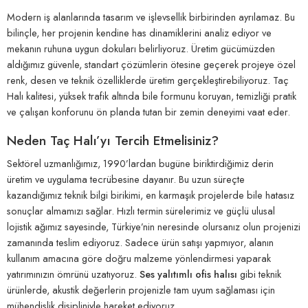
Modern iş alanlarında tasarım ve işlevsellik birbirinden ayrılamaz. Bu
bilinçle, her projenin kendine has dinamiklerini analiz ediyor ve
mekanın ruhuna uygun dokuları belirliyoruz. Üretim gücümüzden
aldığımız güvenle, standart çözümlerin ötesine geçerek projeye özel
renk, desen ve teknik özelliklerde üretim gerçekleştirebiliyoruz. Taç
Halı kalitesi, yüksek trafik altında bile formunu koruyan, temizliği pratik
ve çalışan konforunu ön planda tutan bir zemin deneyimi vaat eder.
Neden Taç Halı’yı Tercih Etmelisiniz?
Sektörel uzmanlığımız, 1990’lardan bugüne biriktirdiğimiz derin
üretim ve uygulama tecrübesine dayanır. Bu uzun süreçte
kazandığımız teknik bilgi birikimi, en karmaşık projelerde bile hatasız
sonuçlar almamızı sağlar. Hızlı termin sürelerimiz ve güçlü ulusal
lojistik ağımız sayesinde, Türkiye’nin neresinde olursanız olun projenizi
zamanında teslim ediyoruz. Sadece ürün satışı yapmıyor, alanın
kullanım amacına göre doğru malzeme yönlendirmesi yaparak
yatırımınızın ömrünü uzatıyoruz.
Ses yalıtımlı ofis halısı
gibi teknik
ürünlerde, akustik değerlerin projenizle tam uyum sağlaması için
mühendislik disipliniyle hareket ediyoruz.