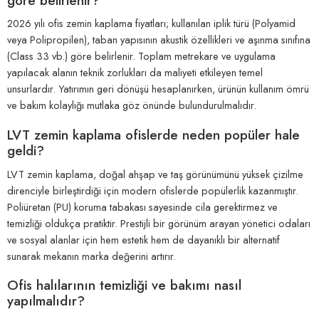
göre belirlenir?
2026 yılı ofis zemin kaplama fiyatları; kullanılan iplik türü (Polyamid
veya Polipropilen), taban yapısının akustik özellikleri ve aşınma sınıfına
(Class 33 vb.) göre belirlenir. Toplam metrekare ve uygulama
yapılacak alanın teknik zorlukları da maliyeti etkileyen temel
unsurlardır. Yatırımın geri dönüşü hesaplanırken, ürünün kullanım ömrü
ve bakım kolaylığı mutlaka göz önünde bulundurulmalıdır.
LVT zemin kaplama ofislerde neden popüler hale
geldi?
LVT zemin kaplama, doğal ahşap ve taş görünümünü yüksek çizilme
direnciyle birleştirdiği için modern ofislerde popülerlik kazanmıştır.
Poliüretan (PU) koruma tabakası sayesinde cila gerektirmez ve
temizliği oldukça pratiktir. Prestijli bir görünüm arayan yönetici odaları
ve sosyal alanlar için hem estetik hem de dayanıklı bir alternatif
sunarak mekanın marka değerini artırır.
Ofis halılarının temizliği ve bakımı nasıl
yapılmalıdır?