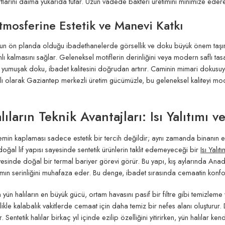
rtlarını daima yukarıda tutar. Uzun vadede bakteri üretimini minimize ederek 
mosferine Estetik ve Manevi Katkı
n ön planda olduğu ibadethanelerde görsellik ve doku büyük önem taşır. Y
 kalmasını sağlar. Geleneksel motiflerin derinliğini veya modern saflı tasarı
o yumuşak doku, ibadet kalitesini doğrudan artırır. Caminin mimari dokus
lı olarak Gaziantep merkezli üretim gücümüzle, bu geleneksel kaliteyi mode
ıların Teknik Avantajları: Isı Yalıtımı 
emin kaplaması sadece estetik bir tercih değildir; aynı zamanda binanın ene
doğal lif yapısı sayesinde sentetik ürünlerin taklit edemeyeceği bir
Isı Yalı
yesinde doğal bir termal bariyer görevi görür. Bu yapı, kış aylarında A
amın serinliğini muhafaza eder. Bu denge, ibadet sırasında cemaatin konf
yün halıların en büyük gücü, ortam havasını pasif bir filtre gibi temizleme y
kle kalabalık vakitlerde cemaat için daha temiz bir nefes alanı oluşturur. D
 Sentetik halılar birkaç yıl içinde ezilip özelliğini yitirirken, yün halılar 