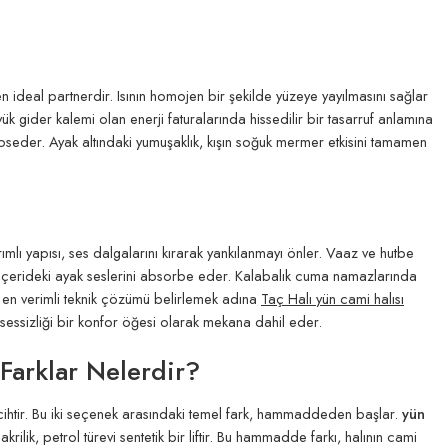
n ideal partnerdir. Isının homojen bir şekilde yüzeye yayılmasını sağlar
ük gider kalemi olan enerji faturalarında hissedilir bir tasarruf anlamına
 hapseder. Ayak altındaki yumuşaklık, kışın soğuk mermer etkisini tamamen
rımlı yapısı, ses dalgalarını kırarak yankılanmayı önler. Vaaz ve hutbe
ya içerideki ayak seslerini absorbe eder. Kalabalık cuma namazlarında
in en verimli teknik çözümü belirlemek adına
Taç Halı yün cami halısı
, sessizliği bir konfor öğesi olarak mekana dahil eder.
 Farklar Nelerdir?
ercihtir. Bu iki seçenek arasındaki temel fark, hammaddeden başlar.
yün
ik, petrol türevi sentetik bir liftir. Bu hammadde farkı, halının cami