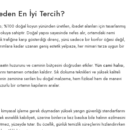
eden En İyi Tercih?
; %100 doğal koyun yününden üretilen, ibadet alanları için tasarlanmış
 dokuya sahiptir. Doğal yapısı sayesinde nefes alır, ortamdaki nemi
 trafiğine karşı gösterdiği direnç, yünü sadece bir konfor öğesi değil,
arımlara kadar uzanan geniş estetik yelpaze, her mimari tarza uygun bir
maatin huzurunu ve caminin bütçesini doğrudan etkiler.
Yün cami halısı
,
arını tamamen ortadan kaldırır. Sık dokuma teknikleri ve yüksek kaliteli
ethanenin zeminine serilen bu doğal malzeme, hem fiziksel hem de manevi
zurlu bir ortamın kapılarını aralar.
ir kimyasal işleme gerek duymadan yüksek yangın güvenliği standartlarını
k esneklik kabiliyeti, üzerine binlerce kez basılsa bile halının ezilmesini
tmez, yüzeyde tutar. Bu özellik, günlük temizlik süreçlerini hızlandırırken