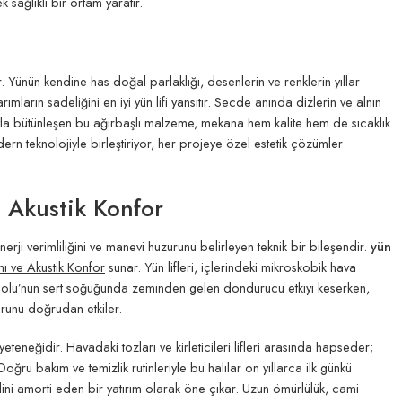
sağlıklı bir ortam yaratır.
ünün kendine has doğal parlaklığı, desenlerin ve renklerin yıllar
mların sadeliğini en iyi yün lifi yansıtır. Secde anında dizlerin ve alnın
uyla bütünleşen bu ağırbaşlı malzeme, mekana hem kalite hem de sıcaklık
rn teknolojiyle birleştiriyor, her projeye özel estetik çözümler
ve Akustik Konfor
rji verimliliğini ve manevi huzurunu belirleyen teknik bir bileşendir.
yün
tımı ve Akustik Konfor
sunar. Yün lifleri, içlerindeki mikroskobik hava
nadolu’nun sert soğuğunda zeminden gelen dondurucu etkiyi keserken,
orunu doğrudan etkiler.
eteneğidir. Havadaki tozları ve kirleticileri lifleri arasında hapseder;
oğru bakım ve temizlik rutinleriyle bu halılar on yıllarca ilk günkü
kendini amorti eden bir yatırım olarak öne çıkar. Uzun ömürlülük, cami