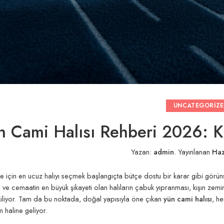
UNCATEGORIZ
n Cami Halısı Rehberi 2026: Kal
Yazan:
admin
.
Yayınlanan
Haz
e için en ucuz halıyı seçmek başlangıçta bütçe dostu bir karar gibi görün
n ve cemaatin en büyük şikayeti olan halıların çabuk yıpranması, kışın zemi
iliyor. Tam da bu noktada, doğal yapısıyla öne çıkan
yün cami halısı
, h
ım haline geliyor.