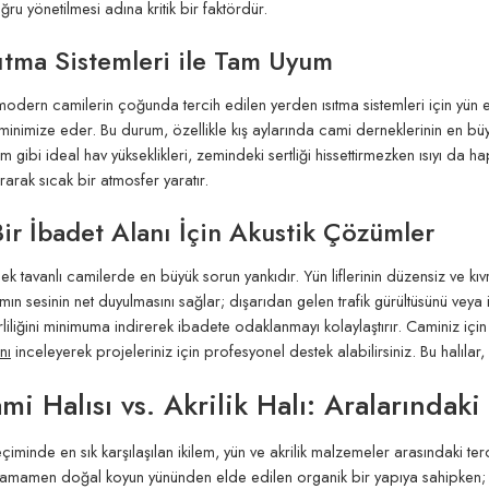
ru yönetilmesi adına kritik bir faktördür.
ıtma Sistemleri ile Tam Uyum
modern camilerin çoğunda tercih edilen yerden ısıtma sistemleri için yün e
ı minimize eder. Bu durum, özellikle kış aylarında cami derneklerinin en büy
mm gibi ideal hav yükseklikleri, zemindeki sertliği hissettirmezken ısıyı da
rarak sıcak bir atmosfer yaratır.
Bir İbadet Alanı İçin Akustik Çözümler
ek tavanlı camilerde en büyük sorun yankıdır. Yün liflerinin düzensiz ve kıv
mın sesinin net duyulmasını sağlar; dışarıdan gelen trafik gürültüsünü ve
kirliliğini minimuma indirerek ibadete odaklanmayı kolaylaştırır. Caminiz iç
nı
inceleyerek projeleriniz için profesyonel destek alabilirsiniz. Bu halılar
i Halısı vs. Akrilik Halı: Aralarındaki
eçiminde en sık karşılaşılan ikilem, yün ve akrilik malzemeler arasındaki t
tamamen doğal koyun yününden elde edilen organik bir yapıya sahipken; akril