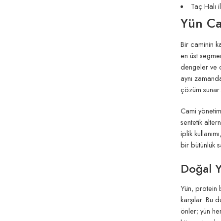
Taç Halı 
Yün Ca
Bir caminin k
en üst segmen
dengeler ve c
aynı zamanda 
çözüm sunar.
Cami yönetiml
sentetik alter
iplik kullanı
bir bütünlük s
Doğal Y
Yün, protein 
karşılar. Bu d
önler; yün her