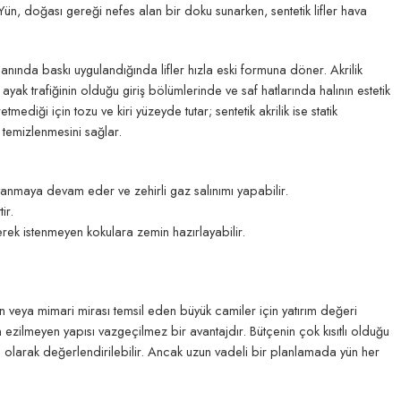
Yün, doğası gereği nefes alan bir doku sunarken, sentetik lifler hava
 anında baskı uygulandığında lifler hızla eski formuna döner. Akrilik
yak trafiğinin olduğu giriş bölümlerinde ve saf hatlarında halının estetik
mediği için tozu ve kiri yüzeyde tutar; sentetik akrilik ise statik
y temizlenmesini sağlar.
 yanmaya devam eder ve zehirli gaz salınımı yapabilir.
ir.
ek istenmeyen kokulara zemin hazırlayabilir.
 veya mimari mirası temsil eden büyük camiler için yatırım değeri
 ezilmeyen yapısı vazgeçilmez bir avantajdır. Bütçenin çok kısıtlı olduğu
üm olarak değerlendirilebilir. Ancak uzun vadeli bir planlamada yün her