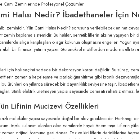
ile Cami Zeminlerinde Profesyonel Çözümler
mi Halısı Nedir? İbadethaneler İçin N
albi zeminidir.
Yün Cami Halısı Nedir?
sorusuna verilebilecek en net cevap
t zemin kaplama sistemidir. Bu halılar, sentetik liflerin aksine yaşayan bir
amilerde sıkça karşılaşılan o ağır kokunun oluşmasını engeller. Yoğun ayak
akıllı bir finansal yatırım yapar. Geleneksel motiflerden modern saflı tas
eri için halı seçimi sadece bir dekorasyon kararı değildir. Bu süreç, ce
natiflerin zamanla keçeleşme ve parlaklığını yitirme gibi kronik dezavantajl
mı, bu ürünleri on yıllarca sürecek bir dayanıklılık seviyesine taşır. İbad
ağlar. Statik elektrik üretmeyen yapısı sayesinde cemaati rahatsız etmez, hu
ün Lifinin Mucizevi Özellikleri
bazlı moleküler yapısı sayesinde doğal bir alev geciktiricidir. Herhangi b
urum, toplu kullanım alanları olan camilerde hayati önem taşır. Liflerin yükse
 zaman orijinal formuna geri döner. Toz ve kiri liflerin derinliklerine hapse