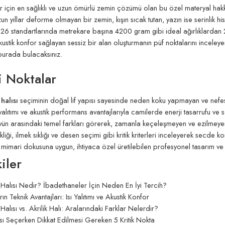
 için en sağlıklı ve uzun ömürlü zemin çözümü olan bu özel materyal hakk
zun yıllar deforme olmayan bir zemin, kışın sıcak tutan, yazın ise serinli
26 standartlarında metrekare başına 4200 gram gibi ideal ağırlıklardan 
Akustik konfor sağlayan sessiz bir alan oluşturmanın püf noktalarını incele
burada bulacaksınız.
 Noktalar
halısı
seçiminin doğal lif yapısı sayesinde neden koku yapmayan ve nefes
yalıtımı ve akustik performans avantajlarıyla camilerde enerji tasarrufu ve 
 yün arasındaki temel farkları görerek, zamanla keçeleşmeyen ve ezilmeyen
liği, ilmek sıklığı ve desen seçimi gibi kritik kriterleri inceleyerek secde k
 mimari dokusuna uygun, ihtiyaca özel üretilebilen profesyonel tasarım v
iler
Halısı Nedir? İbadethaneler İçin Neden En İyi Tercih?
rın Teknik Avantajları: Isı Yalıtımı ve Akustik Konfor
alısı vs. Akrilik Halı: Aralarındaki Farklar Nelerdir?
sı Seçerken Dikkat Edilmesi Gereken 5 Kritik Nokta