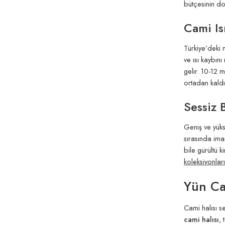
bütçesinin doğ
Cami Is
Türkiye’deki 
ve ısı kaybın
gelir. 10-12 
ortadan kaldı
Sessiz 
Geniş ve yüks
sırasında ima
bile gürültü 
koleksiyonları
Yün Cam
Cami halısı s
cami halısı
, 