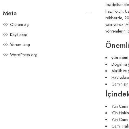
İbadethaneler
hazır olun. U
Meta
rehberde, 20
yatırıyoruz. 
Oturum aç
yöntemlerini 
Kayıt akışı
Önemli
Yorum akışı
WordPress.org
yün cami 
Doğal ısı 
Akrilik ve
Hav yüksek
Caminizin
İçindek
Yün Cami 
Yün Halıla
Yün Cami H
Cami Halı