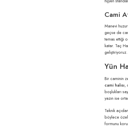
hijyen standa
Cami At
Manevi huzuru
geçse de canlı
temas ettiği 
katar. Taç Ha
geliştiriyoruz.
Yün Hal
Bir caminin z
cami halısı
, 
boşlukları sa
yazın ise ort
Teknik açıdan 
böylece özelli
formunu korur.