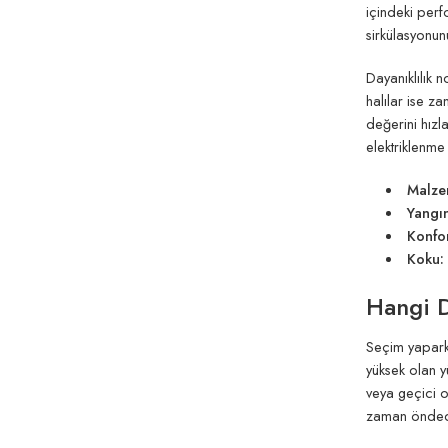
içindeki perf
sirkülasyonunu 
Dayanıklılık 
halılar ise z
değerini hızla
elektriklenme
Malzem
Yangın
Konfor
Koku:
Hangi D
Seçim yaparke
yüksek olan y
veya geçici o
zaman önded