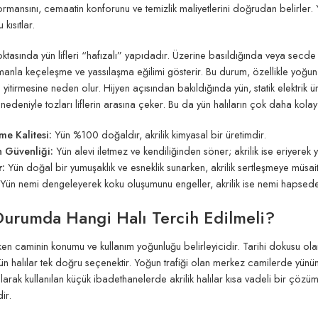
ormansını, cemaatin konforunu ve temizlik maliyetlerini doğrudan belirler. 
kısıtlar.
noktasında yün lifleri “hafızalı” yapıdadır. Üzerine basıldığında veya secde
amanla keçeleşme ve yassılaşma eğilimi gösterir. Bu durum, özellikle yoğun a
 yitirmesine neden olur. Hijyen açısından bakıldığında yün, statik elektrik üret
 nedeniyle tozları liflerin arasına çeker. Bu da yün halıların çok daha kola
e Kalitesi:
Yün %100 doğaldır, akrilik kimyasal bir üretimdir.
 Güvenliği:
Yün alevi iletmez ve kendiliğinden söner; akrilik ise eriyerek
:
Yün doğal bir yumuşaklık ve esneklik sunarken, akrilik sertleşmeye müsaitt
Yün nemi dengeleyerek koku oluşumunu engeller, akrilik ise nemi hapseder
urumda Hangi Halı Tercih Edilmeli?
n caminin konumu ve kullanım yoğunluğu belirleyicidir. Tarihi dokusu olan
ün halılar tek doğru seçenektir. Yoğun trafiği olan merkez camilerde yünün
larak kullanılan küçük ibadethanelerde akrilik halılar kısa vadeli bir çöz
ir.