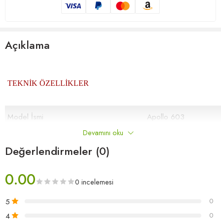
Açıklama
TEKNİK ÖZELLİKLER
Model İsmi
Apollo 603
Devamını oku
Dokuma Tipi
Bukle Karo Halı
Değerlendirmeler (0)
İplik Türü
Polyamid 6.6 SD
0.00
Toplam Ağırlık / Metrekare
4.300 gr/m2 (± %5)
0 incelemesi
Toplam Yükseklık
6.5-8.0 mm (± %5)
5
0
4
0
Sırt Kaplama
PVC Taban